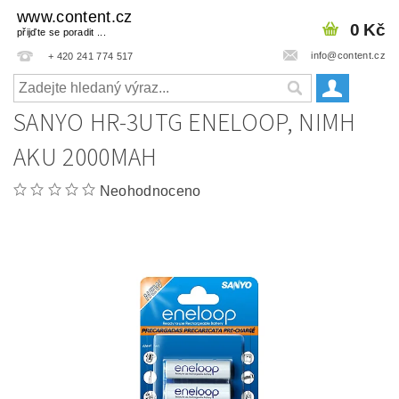
www.content.cz
0 Kč
přijďte se poradit ...
info@content.cz
+ 420 241 774 517
SANYO HR-3UTG ENELOOP, NIMH
AKU 2000MAH
Neohodnoceno