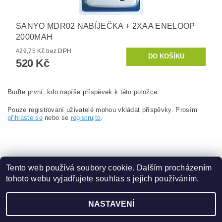
SANYO MDR02 NABÍJEČKA + 2XAA ENELOOP
2000MAH
429,75 Kč bez DPH
520 Kč
Buďte první, kdo napíše příspěvek k této položce.
Pouze registrovaní uživatelé mohou vkládat příspěvky. Prosím
přihlaste se
nebo se
registrujte
.
Tento web používá soubory cookie. Dalším procházením
tohoto webu vyjadřujete souhlas s jejich používáním.
Zboží.cz
|
Heureka.cz
NASTAVENÍ
Upravit nastavení cookies
2026 ©
www.content.cz
, všechna práva vyhrazena