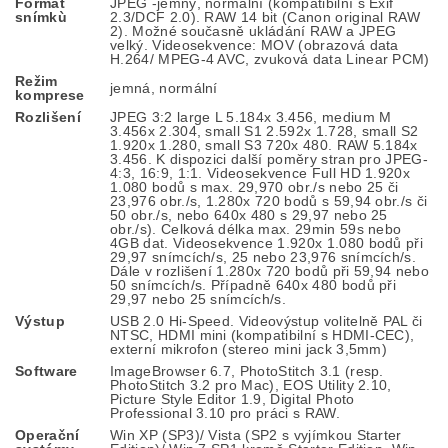
Formát
JPEG -jemný, normální (kompatibilní s Exif
snímkù
2.3/DCF 2.0). RAW 14 bit (Canon original RAW
2). Možné současně ukládání RAW a JPEG
velký. Videosekvence: MOV (obrazová data
H.264/ MPEG-4 AVC, zvuková data Linear PCM)
Režim
jemná, normální
komprese
Rozlišení
JPEG 3:2 large L 5.184x 3.456, medium M
3.456x 2.304, small S1 2.592x 1.728, small S2
1.920x 1.280, small S3 720x 480. RAW 5.184x
3.456. K dispozici další poměry stran pro JPEG-
4:3, 16:9, 1:1. Videosekvence Full HD 1.920x
1.080 bodů s max. 29,970 obr./s nebo 25 či
23,976 obr./s, 1.280x 720 bodů s 59,94 obr./s či
50 obr./s, nebo 640x 480 s 29,97 nebo 25
obr./s). Celková délka max. 29min 59s nebo
4GB dat. Videosekvence 1.920x 1.080 bodů při
29,97 snímcích/s, 25 nebo 23,976 snímcích/s.
Dále v rozlišení 1.280x 720 bodů při 59,94 nebo
50 snímcích/s. Případně 640x 480 bodů při
29,97 nebo 25 snímcích/s.
Výstup
USB 2.0 Hi-Speed. Videovýstup volitelně PAL či
NTSC, HDMI mini (kompatibilní s HDMI-CEC),
externí mikrofon (stereo mini jack 3,5mm)
Software
ImageBrowser 6.7, PhotoStitch 3.1 (resp.
PhotoStitch 3.2 pro Mac), EOS Utility 2.10,
Picture Style Editor 1.9, Digital Photo
Professional 3.10 pro práci s RAW.
Operační
Win XP (SP3)/ Vista (SP2 s vyjímkou Starter