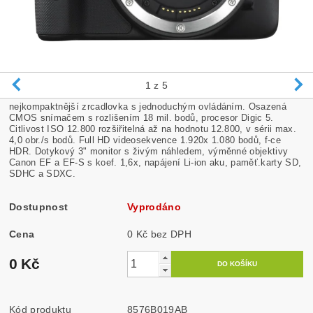
1
z 5
nejkompaktnější zrcadlovka s jednoduchým ovládáním. Osazená
CMOS snímačem s rozlišením 18 mil. bodů, procesor Digic 5.
Citlivost ISO 12.800 rozšiřitelná až na hodnotu 12.800, v sérii max.
4,0 obr./s bodů. Full HD videosekvence 1.920x 1.080 bodů, f-ce
HDR. Dotykový 3" monitor s živým náhledem, výměnné objektivy
Canon EF a EF-S s koef. 1,6x, napájení Li-ion aku, paměť.karty SD,
SDHC a SDXC.
Dostupnost
Vyprodáno
Cena
0 Kč bez DPH
0 Kč
Kód produktu
8576B019AB