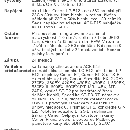
systémy
Edition)/ Win 7 SP1 kromě Starter Edition, Win
8. Mac OS X v 10.6 až 10.8
Napájení
aku Li-ion Canon LP-E12 - cca 380 snímků při
23C s 50% využitím blesku, v režimu živého
náhledu při 23C a 50% blesku cca 150 snímků.
Sada napájecího adaptéru ACK-E15 nabíječka
aku Canon LC-E12.
Ostatní
Při souvislém fotografování lze snímat
funkce
max.rychlostí 4,0 obr./s, celkem 28 obr. JPEG
Large/Fine v řadě nebo 7 obr. RAW. V režimu
"živého náhledu" až 60 snímků/s. K dispozici 8
uživatelských funkcí v 24 nastaveních. Senzor
polohy fotoaparátu.
Záruka
24 měsíců
Volitelné
sada napájecího adaptéru ACK-E15,
příslušenství
ext.nabíječka Li-ion aku LC-E12, aku Li-ion LP-
E12, objektivy Canon EF, Canon EF-S a TS-E,
externí blesky řady Canon Speedlite EX- 220EX,
270EX, 380EX, 420EX, 430EX, 430EX II, 550EX,
580EX II, 600EX, 600EX-RT, MR-14EX, MT-
24EX, vysílač ST-E2 pro bezdrátové řízení
dalších blesků, Speedlite ST-E3-RT, nástavec
okuláru EP-EX15II, dioptrické korekční čočky
řady E s pryžovým rámečkem hledáčku Ef,
úhlový hledáček C. Přijímač GPS, konkrétně GP-
E2. Polotuhé pouzdro EH25-L, sublimační
tiskárny Canon Selphy, inkoustové tiskárny
Canon Pixma a další s podporou PictBridge,
paměťové karty SD, SDHC a karty SDXC.
teplota