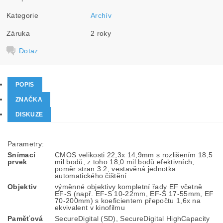
Kategorie
Archív
Záruka
2 roky
Dotaz
POPIS
ZNAČKA
DISKUZE
Parametry:
Snímací
CMOS velikosti 22,3x 14,9mm s rozlišením 18,5
prvek
mil.bodů, z toho 18,0 mil.bodů efektivních,
poměr stran 3:2, vestavěná jednotka
automatického čištění
Objektiv
výměnné objektivy kompletní řady EF včetně
EF-S (např. EF-S 10-22mm, EF-S 17-55mm, EF
70-200mm) s koeficientem přepočtu 1,6x na
ekvivalent v kinofilmu
Paměťová
SecureDigital (SD), SecureDigital HighCapacity