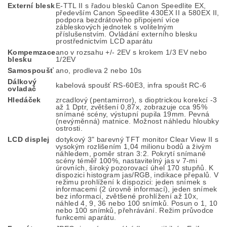
Externí blesk
E-TTL II s řadou blesků Canon Speedlite EX,
především Canon Speedlite 430EX II a 580EX II,
podpora bezdrátového připojení více
zábleskových jednotek s volitelným
příslušenstvím. Ovládání externího blesku
prostřednictvím LCD aparátu
Kompemzace
ano v rozsahu +/- 2EV s krokem 1/3 EV nebo
blesku
1/2EV
Samospoušť
ano, prodleva 2 nebo 10s
Dálkový
kabelová spoušť RS-60E3, infra spoušt RC-6
ovladač
Hledáček
zrcadlový (pentamirror), s dioptrickou korekcí -3
až 1 Dptr, zvětšení 0,87x, zobrazuje cca 95%
snímané scény, výstupní pupila 19mm. Pevná
(nevýměnná) matnice. Možnost náhledu hloubky
ostrosti.
LCD displej
dotykový 3" barevný TFT monitor Clear View II s
vysokým rozlišením 1,04 milionu bodů a živým
náhledem, poměr stran 3:2. Pokrytí snímané
scény téměř 100%, nastavitelný jas v 7-mi
úrovních, široký pozorovací úhel 170 stupňů. K
dispozici histogram jas/RGB, indikace přepalů. V
režimu prohlížení k dispozici: jeden snímek s
informacemi (2 úrovně informací), jeden snímek
bez informací, zvětšené prohlížení až 10x,
náhled 4, 9, 36 nebo 100 snímků. Posun o 1, 10
nebo 100 snímků, přehrávání. Režim průvodce
funkcemi aparátu.