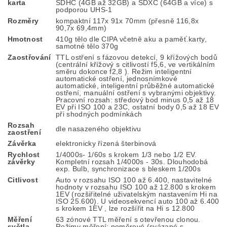
karta
SDHC (4GB až 32GB) a SDXC (64GB a více) s
podporou UHS-1
Rozměry
kompaktní 117x 91x 70mm (přesně 116,8x
90,7x 69,4mm)
Hmotnost
410g tělo dle CIPA včetně aku a paměť.karty,
samotné tělo 370g
Zaostřování
TTL ostření s fázovou detekcí, 9 křížových bodů
(centrální křížový s citlivostí f5,6, ve vertikálním
směru dokonce f2,8 ). Režim inteligentní
automatické ostření, jednosnímkové
automatické, inteligentní průběžné automatické
ostření, manuální ostření s vybranými objektivy.
Pracovní rozsah: středový bod minus 0,5 až 18
EV při ISO 100 a 23C, ostatní body 0,5 až 18 EV
při shodných podmínkách
Rozsah
dle nasazeného objektivu
zaostření
Závěrka
elektronicky řízená šterbinová
Rychlost
1/4000s- 1/60s s krokem 1/3 nebo 1/2 EV.
závěrky
Kompletní rozsah 1/4000s - 30s. Dlouhodobá
exp. Bulb, synchronizace s bleskem 1/200s
Citlivost
Auto v rozsahu ISO 100 až 6.400, nastavitelné
hodnoty v rozsahu ISO 100 až 12.800 s krokem
1EV (rozšiřitelné uživatelským nastavením Hi na
ISO 25.600). U videosekvencí auto 100 až 6.400
s krokem 1EV , lze rozšířit na Hi s 12.800
Měření
63 zónové TTL měření s otevřenou clonou.
světla
Režimy měření: poměrové (svázané s