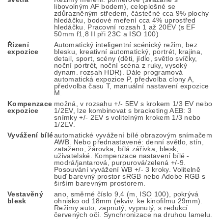
libovolným AF bodem), celoplošné se
zdůrazněným středem, částečné cca 9% plochy
hledáčku, bodové meření cca 4% uprostřed
hledáčku. Pracovní rozsah 1 až 20EV (s EF
50mm f1,8 II při 23C a ISO 100)
Řízení
Automatický inteligentní scénický režim, bez
expozice
blesku, kreativní automatický, portrét, krajina,
detail, sport, scény (děti, jídlo, světlo svíčky,
noční portrét, noční scéna z ruky, vysoký
dynam. rozsah HDR). Dále programová
automatická expozice P, předvolba clony A,
předvolba času T, manuální nastavení expozice
M.
Kompenzace
možná, v rozsahu +/- 5EV s krokem 1/3 EV nebo
expozice
1/2EV, lze kombinovat s bracketing AEB: 3
snímky +/- 2EV s volitelným krokem 1/3 nebo
1/2EV.
Vyvážení bílé
automatické vyvážení bílé obrazovým snímačem
AWB. Nebo přednastavené: denní světlo, stín,
zataženo, žárovka, bílá zářivka, blesk,
uživatelské. Kompenzace nastavení bílé -
modrá/jantarová, purpurová/zelená +/-9.
Posouvání vyvážení WB +/- 3 kroky. Volitelně
buď barevný prostor sRGB nebo Adobe RGB s
širším barevným prostorem.
Vestavěný
ano, směrné číslo 9,4 (m, ISO 100), pokrývá
blesk
ohnisko od 18mm (ekviv. ke kinofilmu 29mm).
Režimy auto, zapnutý, vypnutý, s redukcí
červených očí. Synchronizace na druhou lamelu.