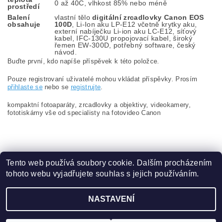
0 až 40C, vlhkost 85% nebo méně
prostředí
Balení
vlastní tělo
digitální zrcadlovky Canon EOS
obsahuje
100D
, Li-Ion aku LP-E12 včetně krytky aku,
externí nabíječku Li-ion aku LC-E12, síťový
kabel, IFC-130U propojovací kabel, široký
řemen EW-300D, potřebný software, český
návod.
Buďte první, kdo napíše příspěvek k této položce.
Pouze registrovaní uživatelé mohou vkládat příspěvky. Prosím
přihlaste se
nebo se
registrujte
.
kompaktní fotoaparáty, zrcadlovky a objektivy, videokamery,
fototiskárny vše od specialisty na fotovideo Canon
Tento web používá soubory cookie. Dalším procházením
tohoto webu vyjadřujete souhlas s jejich používáním.
Zboží.cz
|
Heureka.cz
NASTAVENÍ
Upravit nastavení cookies
2026 ©
www.content.cz
, všechna práva vyhrazena