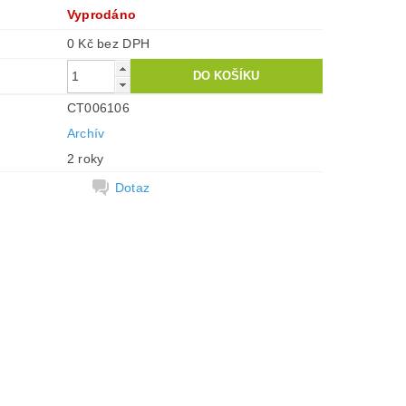
Vyprodáno
0 Kč bez DPH
CT006106
Archív
2 roky
Dotaz