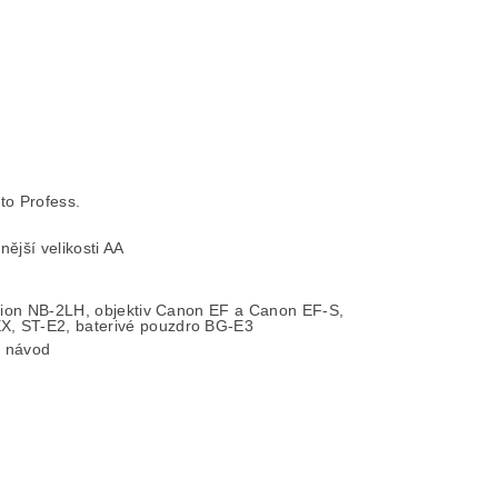
to Profess.
ější velikosti AA
i-ion NB-2LH, objektiv Canon EF a Canon EF-S,
X, ST-E2, baterivé pouzdro BG-E3
ý návod