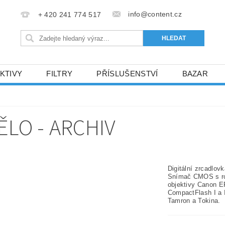
info@content.cz
+ 420 241 774 517
KTIVY
FILTRY
PŘÍSLUŠENSTVÍ
BAZAR
KONTAKTY
ĚLO - ARCHIV
Digitální zrcadlo
Snímač CMOS s roz
objektivy Canon EF
CompactFlash I a I
Tamron a Tokina.