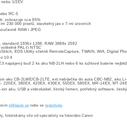
V nebo 1/2EV
nebo RC-5
ptr, zobrazuje cca 95%
ním 230 000 pixelů, stavitelný jas v 7-mi úrovních
 současně RAW i JPEG
, standard 1936x 1288, RAW 3888x 2592
 volitelně PAL či NTSC
itch, EOS Utility včetně RemoteCapture, TWAIN, WIA, Digital Pho
o 10.4
3 napájený buď 2 ks aku NB-2LH nebo 6 ks tužkové baterie nejběžn
i-ion aku CB-2LWE/CB-2LTE, ext.nabíječka do auta CBC-NB2, aku L
 EX- 220EX, 380EX, 420EX, 430EX, 550EX, 580EX, MR-14EX, MT-24E
i-ion aku, USB a videokabel, široký řemen, potřebný software, česk
rosím
přihlaste se
nebo se
registrujte
.
ry, fototiskárny vše od specialisty na fotovideo Canon