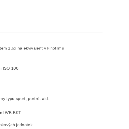
 1,6x na ekvivalent v kinofilmu
ři ISO 100
 typu sport, portrét atd.
žení WB-BKT
skových jednotek