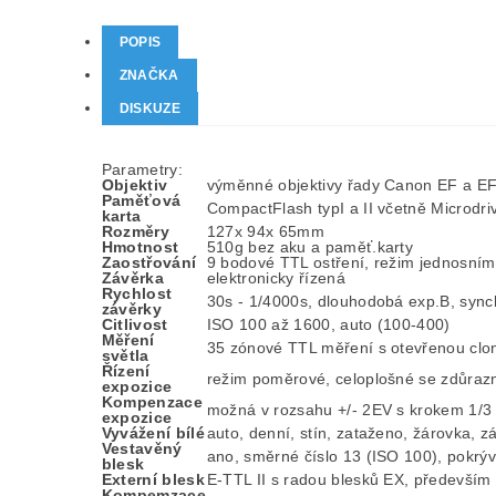
POPIS
ZNAČKA
DISKUZE
Parametry:
Objektiv
výměnné objektivy řady Canon EF a EF
Paměťová
CompactFlash typI a II včetně Microdri
karta
Rozměry
127x 94x 65mm
Hmotnost
510g bez aku a paměť.karty
Zaostřování
9 bodové TTL ostření, režim jednosnímko
Závěrka
elektronicky řízená
Rychlost
30s - 1/4000s, dlouhodobá exp.B, sync
závěrky
Citlivost
ISO 100 až 1600, auto (100-400)
Měření
35 zónové TTL měření s otevřenou clo
světla
Řízení
režim poměrové, celoplošné se zdůrazn
expozice
Kompenzace
možná v rozsahu +/- 2EV s krokem 1/3
expozice
Vyvážení bílé
auto, denní, stín, zataženo, žárovka, 
Vestavěný
ano, směrné číslo 13 (ISO 100), pokrý
blesk
Externí blesk
E-TTL II s radou blesků EX, předevší
Kompemzace