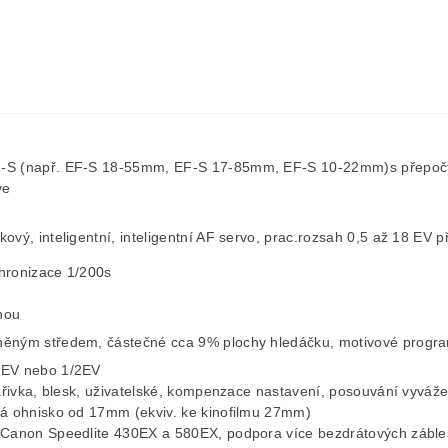
-S (např. EF-S 18-55mm, EF-S 17-85mm, EF-S 10-22mm)s přepočtem
ve
vý, inteligentní, inteligentní AF servo, prac.rozsah 0,5 až 18 EV p
hronizace 1/200s
nou
ěným středem, částečné cca 9% plochy hledáčku, motivové programy
 EV nebo 1/2EV
zářivka, blesk, uživatelské, kompenzace nastavení, posouvání vyvá
vá ohnisko od 17mm (ekviv. ke kinofilmu 27mm)
m Canon Speedlite 430EX a 580EX, podpora více bezdrátových záble