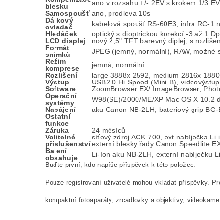
ano v rozsahu +/- 2EV s krokem 1/3 E
blesku
Samospoušť
ano, prodleva 10s
Dálkový
kabelová spoušť RS-60E3, infra RC-1 
ovladač
Hledáček
optický s dioptrickou korekcí -3 až 1 D
LCD displej
nový 2,5" TFT barevný diplej, s rozliše
Formát
JPEG (jemný, normální), RAW, možné
snímkù
Režim
jemná, normální
komprese
Rozlišení
large 3888x 2592, medium 2816x 1880
Výstup
USB2.0 Hi-Speed (Mini-B), videovýstup
Software
ZoomBrowser EX/ ImageBrowser, PhotoSt
Operační
W98(SE)/2000/ME/XP Mac OS X 10.2 d
systémy
Napájení
aku Canon NB-2LH, bateriový grip BG-E
Ostatní
funkce
Záruka
24 měsíců
Volitelné
síťový zdroj ACK-700, ext.nabíječka L
příslušenství
externí blesky řady Canon Speedlite
Balení
Li-Ion aku NB-2LH, externí nabíječku L
obsahuje
Buďte první, kdo napíše příspěvek k této položce.
Pouze registrovaní uživatelé mohou vkládat příspěvky. P
kompaktní fotoaparáty, zrcadlovky a objektivy, videokame