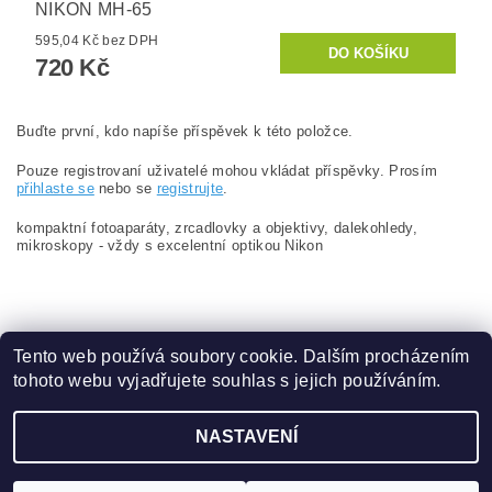
NIKON MH-65
595,04 Kč bez DPH
720 Kč
Buďte první, kdo napíše příspěvek k této položce.
Pouze registrovaní uživatelé mohou vkládat příspěvky. Prosím
přihlaste se
nebo se
registrujte
.
kompaktní fotoaparáty, zrcadlovky a objektivy, dalekohledy,
mikroskopy - vždy s excelentní optikou Nikon
Tento web používá soubory cookie. Dalším procházením
tohoto webu vyjadřujete souhlas s jejich používáním.
Zboží.cz
|
Heureka.cz
NASTAVENÍ
Upravit nastavení cookies
2026 ©
www.content.cz
, všechna práva vyhrazena