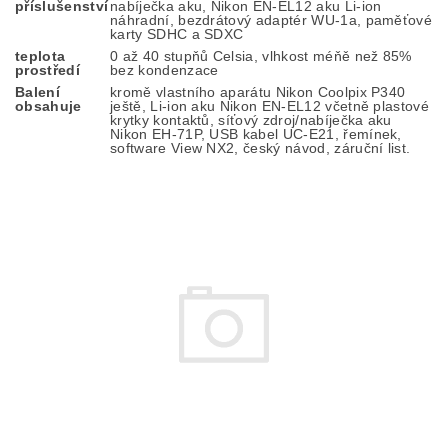
příslušenství
nabíječka aku, Nikon EN-EL12 aku Li-ion
náhradní, bezdrátový adaptér WU-1a, paměťové
karty SDHC a SDXC
teplota
0 až 40 stupňů Celsia, vlhkost méňě než 85%
prostředí
bez kondenzace
Balení
kromě vlastního aparátu Nikon Coolpix P340
obsahuje
ještě, Li-ion aku Nikon EN-EL12 včetně plastové
krytky kontaktů, síťový zdroj/nabíječka aku
Nikon EH-71P, USB kabel UC-E21, řemínek,
software View NX2, český návod, záruční list.