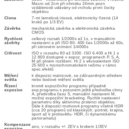
Macro od 2cm při ohnisku 24mm pozn.
vzdálenosti udávány od vrcholu první čocky
objektivu
Clona
7-mi lamelová irisová, elektronicky řízená (14
kroků po 1/3 EV)
Závěrka
mechanická závěrka a elektronická závěrka
CMOS
Rychlost
celkový rozsah 1/2000s až 1s, v manuálním
závěrky
nastavení a při ISO 80- 400 čas 1/2000s až 60s,
při sériovém snímání 1/4000s
Citlivost
ISO v rozsahu 80 až 3200. ISO 6.400 a Hi 1 s
12.800 dostupné v expoz. programech P, S, A,
M při plném rozlišení. Hi 2 s ekvivalentem ISO
25.600 v monochromatickém režimu v rámci
spec.efektů
Měření
k dispozici matricové, se zdůrazněným středem
světla
nebo bodové měření světla
Řízení
kromě expozičního programu případně
expozice
exp.programu s posunem ještě předvolba clony
A, předvolba času S, manuální nastaveni M,
možný expoziční bracketing. Rychlé nastavení
parametru díky aktivnímu prstenci objektivu.
Dále k dispozici motivové programy včetně HDR
(cca 20 programů od klasických: portrét, krajina,
sport až k protisvětlu- HDR, či dynamickému
panoramatu)
Kompenzace
ano, v rozsahu +/- 2EV s krokem 1/3EV
expozice