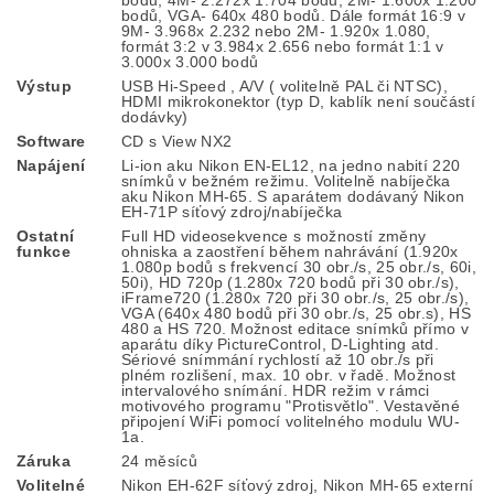
bodů, VGA- 640x 480 bodů. Dále formát 16:9 v
9M- 3.968x 2.232 nebo 2M- 1.920x 1.080,
formát 3:2 v 3.984x 2.656 nebo formát 1:1 v
3.000x 3.000 bodů
Výstup
USB Hi-Speed , A/V ( volitelně PAL či NTSC),
HDMI mikrokonektor (typ D, kablík není součástí
dodávky)
Software
CD s View NX2
Napájení
Li-ion aku Nikon EN-EL12, na jedno nabití 220
snímků v bežném režimu. Volitelně nabíječka
aku Nikon MH-65. S aparátem dodávaný Nikon
EH-71P síťový zdroj/nabíječka
Ostatní
Full HD videosekvence s možností změny
funkce
ohniska a zaostření během nahrávání (1.920x
1.080p bodů s frekvencí 30 obr./s, 25 obr./s, 60i,
50i), HD 720p (1.280x 720 bodů při 30 obr./s),
iFrame720 (1.280x 720 při 30 obr./s, 25 obr./s),
VGA (640x 480 bodů při 30 obr./s, 25 obr.s), HS
480 a HS 720. Možnost editace snímků přímo v
aparátu díky PictureControl, D-Lighting atd.
Sériové snímmání rychlostí až 10 obr./s při
plném rozlišení, max. 10 obr. v řadě. Možnost
intervalového snímání. HDR režim v rámci
motivového programu "Protisvětlo". Vestavěné
připojení WiFi pomocí volitelného modulu WU-
1a.
Záruka
24 měsíců
Volitelné
Nikon EH-62F síťový zdroj, Nikon MH-65 externí