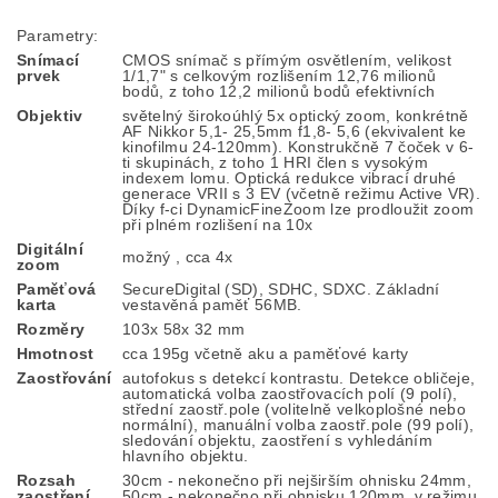
Parametry:
Snímací
CMOS snímač s přímým osvětlením, velikost
prvek
1/1,7" s celkovým rozlišením 12,76 milionů
bodů, z toho 12,2 milionů bodů efektivních
Objektiv
světelný širokoúhlý 5x optický zoom, konkrétně
AF Nikkor 5,1- 25,5mm f1,8- 5,6 (ekvivalent ke
kinofilmu 24-120mm). Konstrukčně 7 čoček v 6-
ti skupinách, z toho 1 HRI člen s vysokým
indexem lomu. Optická redukce vibrací druhé
generace VRII s 3 EV (včetně režimu Active VR).
Díky f-ci DynamicFineZoom lze prodloužit zoom
při plném rozlišení na 10x
Digitální
možný , cca 4x
zoom
Paměťová
SecureDigital (SD), SDHC, SDXC. Základní
karta
vestavěná paměť 56MB.
Rozměry
103x 58x 32 mm
Hmotnost
cca 195g včetně aku a paměťové karty
Zaostřování
autofokus s detekcí kontrastu. Detekce obličeje,
automatická volba zaostřovacích polí (9 polí),
střední zaostř.pole (volitelně velkoplošné nebo
normální), manuální volba zaostř.pole (99 polí),
sledování objektu, zaostření s vyhledáním
hlavního objektu.
Rozsah
30cm - nekonečno při nejširším ohnisku 24mm,
zaostření
50cm - nekonečno při ohnisku 120mm, v režimu