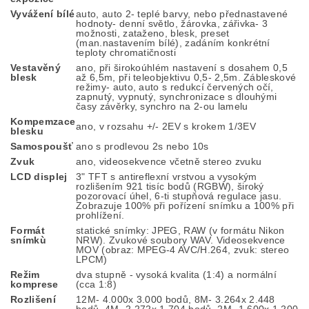
Vyvážení bílé
auto, auto 2- teplé barvy, nebo přednastavené
hodnoty- denní světlo, žárovka, zářivka- 3
možnosti, zataženo, blesk, preset
(man.nastavením bílé), zadáním konkrétní
teploty chromatičnosti
Vestavěný
ano, při širokoúhlém nastavení s dosahem 0,5
blesk
až 6,5m, při teleobjektivu 0,5- 2,5m. Zábleskové
režimy- auto, auto s redukcí červených očí,
zapnutý, vypnutý, synchronizace s dlouhými
časy závěrky, synchro na 2-ou lamelu
Kompemzace
ano, v rozsahu +/- 2EV s krokem 1/3EV
blesku
Samospoušť
ano s prodlevou 2s nebo 10s
Zvuk
ano, videosekvence včetně stereo zvuku
LCD displej
3" TFT s antireflexní vrstvou a vysokým
rozlišením 921 tisíc bodů (RGBW), široký
pozorovací úhel, 6-ti stupňová regulace jasu.
Zobrazuje 100% při pořízení snímku a 100% při
prohlížení.
Formát
statické snímky: JPEG, RAW (v formátu Nikon
snímkù
NRW). Zvukové soubory WAV. Videosekvence
MOV (obraz: MPEG-4 AVC/H.264, zvuk: stereo
LPCM)
Režim
dva stupně - vysoká kvalita (1:4) a normální
komprese
(cca 1:8)
Rozlišení
12M- 4.000x 3.000 bodů, 8M- 3.264x 2.448
bodů, 4M- 2.272x 1.704 bodů, 2M- 1.600x 1.200