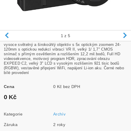
1
z 5
vysoce světelný a širokoúhlý objektiv s 5x optickým zoomem 24-
120mm s optickou redukcí vibrací VR II, velký 1/ 1,7" CMOS
snímač s přímým osvětlením a rozlišením 12,2 mil.bodů, Full HD
videosekvence, motivový program HDR, zpracování obrazu
EXPEED C2, velký 3" LCD s vysokým rozlišením 921 tisic bodů
(RGBW), vestavěné připojení WiFi, napájení Li-ion aku. Černé nebo
bílé provedení
Cena
0 Kč bez DPH
0 Kč
Kategorie
Archív
Záruka
2 roky