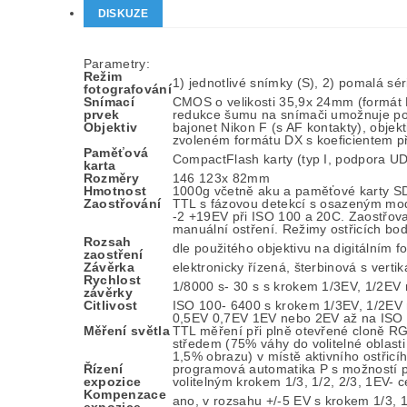
DISKUZE
Parametry:
Režim
1) jednotlivé snímky (S), 2) pomalá sér
fotografování
Snímací
CMOS o velikosti 35,9x 24mm (formát N
prvek
redukce šumu na snímači umožnuje poři
Objektiv
bajonet Nikon F (s AF kontakty), obje
zvoleném formátu DX s koeficientem p
Paměťová
CompactFlash karty (typ I, podpora 
karta
Rozměry
146 123x 82mm
Hmotnost
1000g včetně aku a paměťové karty SD
Zaostřování
TTL s fázovou detekcí s osazeným mod
-2 +19EV při ISO 100 a 20C. Zaostřovac
manuální ostření. Režimy ostřicích bodů
Rozsah
dle použitého objektivu na digitálním 
zaostření
Závěrka
elektronicky řízená, šterbinová s vert
Rychlost
1/8000 s- 30 s s krokem 1/3EV, 1/2EV 
závěrky
Citlivost
ISO 100- 6400 s krokem 1/3EV, 1/2EV 
0,5EV 0,7EV 1EV nebo 2EV až na ISO 2
Měření světla
TTL měření při plně otevřené cloně RG
středem (75% váhy do volitelné oblas
1,5% obrazu) v místě aktivního ostřic
Řízení
programová automatika P s možností po
expozice
volitelným krokem 1/3, 1/2, 2/3, 1EV- 
Kompenzace
ano, v rozsahu +/-5 EV s krokem 1/3, 