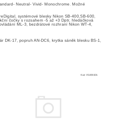
Standard- Neutral- Vivid- Monochrome. Možné
eDigital, systémové blesky Nikon SB-400,SB-600,
kční čočky s rozsahem -5 až +3 Dptr, hledáčková
ovládání ML-3, bezdrátové rozhraní Nikon WT-4,
lár DK-17, popruh AN-DC6, krytka sáněk blesku BS-1,
Kód:
VSA591EA