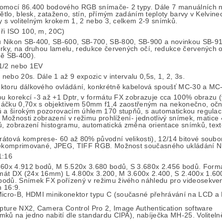
pomocí 86.400 bodového RGB snímače- 2 typy. Dále 7 manuálních 
větlo, blesk, zataženo, stín, přímým zadáním teploty barvy v Kelvin
vy s volitelným krokem 1, 2 nebo 3, celkem 2-9 snímků.
ři ISO 100, m, 20C)
 Nikon SB-400, SB-600, SB-700, SB-800, SB-900 a novinkou SB-910
ěrky, na druhou lamelu, redukce červených očí, redukce červených 
mě SB-400).
 1/2 nebo 1EV
 nebo 20s. Dále 1 až 9 expozic v intervalu 0,5s, 1, 2, 3s.
ektoru dálkového ovládání, konkrétně kabelová spoušť MC-30 a MC-
ou korekcí -3 až +1 Dptr, v formátu FX zobrazuje cca 100% obrazu (ve
dáčku 0,70x s objektivem 50mm f1,4 zaostřeným na nekonečno, očn
ů a širokým pozorovacím úhlem 170 stupňů, s automatickou regulací 
. Možnosti zobrazení v režimu prohlížení- jednotlivý snímek, matic
sů, zobrazení histogramu, automatická změna orientace snímků, te
rátová komprese- 60 až 80% původní velikosti), 12/14 bitové sou
F nekomprimované, JPEG, TIFF RGB. Možnost současného ukládání 
1:16
60x 4.912 bodů, M 5.520x 3.680 bodů, S 3.680x 2.456 bodů. Formá
mát DX (24x 16mm) L 4.800x 3.200, M 3.600x 2.400, S 2.400x 1.60
bodů. Snímek FX pořízený v režimu živého náhledu pro videosekve
 16:9.
cro-B, HDMI minikonektor typu C (současné přehrávání na LCD a H
pture NX2, Camera Control Pro 2, Image Authentication software
mků na jedno nabití dle standardu CIPA), nabíječka MH-25. Voliteln