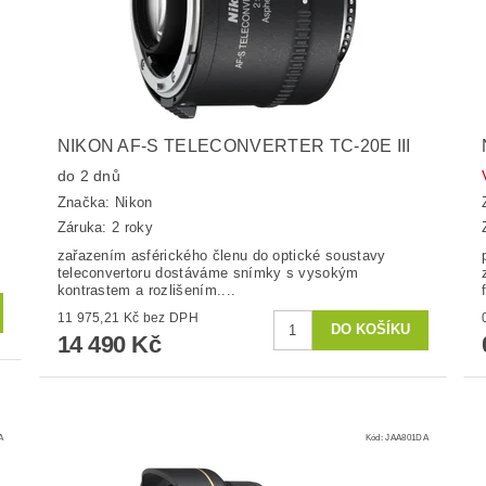
NIKON AF-S TELECONVERTER TC-20E III
do 2 dnů
Značka:
Nikon
Záruka: 2 roky
zařazením asférického členu do optické soustavy
teleconvertoru dostáváme snímky s vysokým
kontrastem a rozlišením....
11 975,21 Kč bez DPH
14 490 Kč
A
Kód:
JAA801DA