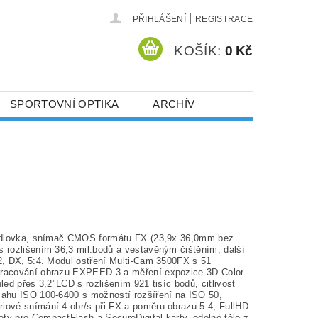
|
PŘIHLÁŠENÍ
REGISTRACE
KOŠÍK:
0 Kč
SPORTOVNÍ OPTIKA
ARCHÍV
rcadlovka, snímač CMOS formátu FX (23,9x 36,0mm bez
s rozlišením 36,3 mil.bodů a vestavěným čištěním, další
:2, DX, 5:4. Modul ostření Multi-Cam 3500FX s 51
pracování obrazu EXPEED 3 a měření expozice 3D Color
hled přes 3,2"LCD s rozlišením 921 tisíc bodů, citlivost
zsahu ISO 100-6400 s možností rozšíření na ISO 50,
riové snímání 4 obr/s při FX a poměru obrazu 5:4, FullHD
ty pro CompactFlash a SecureDigital karty, odolné tělo z