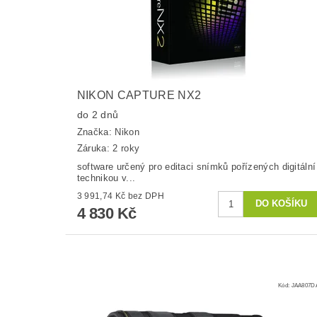
NIKON CAPTURE NX2
do 2 dnů
Značka:
Nikon
Záruka: 2 roky
software určený pro editaci snímků pořízených digitální
technikou v...
3 991,74 Kč bez DPH
4 830 Kč
Kód:
JAA807D