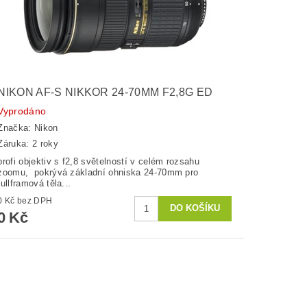
NIKON AF-S NIKKOR 24-70MM F2,8G ED
Vyprodáno
Značka:
Nikon
Záruka: 2 roky
profi objektiv s f2,8 světelností v celém rozsahu
zoomu, pokrývá základní ohniska 24-70mm pro
fullframová těla...
0 Kč bez DPH
0 Kč