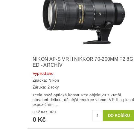
NIKON AF-S VR II NIKKOR 70-200MM F2,8G
ED - ARCHÍV
Vyprodáno
Značka:
Nikon
Záruka: 2 roky
zcela nová optická konstrukce objektivu s kratší
stavební délkou, účinější redukce vibrací VR II s plus 
expozičními...
0 Kč bez DPH
0 Kč