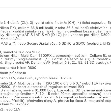
ie 1-4 obr./s (CL), 3) rychlá série 4 obr./s (CH), 4) tichá expozice
ikon FX), celkem 36,8 mil.bodů, z toho 36,3 mil.bodů efektivních. 
zovat kvalitní snímky i za nízké hladiny osvětlení bez narušení je
ktivy Nikkor typu AF-S i AF-S VR (D i G) jsou vhodné pro Nikon D80
řepočtu 1,5x.
UDMA6 a 7), nebo SecureDigital včetně SDHC a SDXC (podpora UHS
, samotné tělo cca 900g
ulem Nikon Multi-Cam 3500FX a pomocným světlem. Celkem 51 senzor
í režimy: Single-servo AF (S), Continuos-servo AF (C), automatická 
: Single-point AF, Dynamic AF (volitelně 9, 21, 51, 51 3D-trackig),
fotoaparátu Nikon D800
ikálním průběhem
nebo 1EV, dále Bulb, synchro blesku 1/250s
nebo 1EV. Možnost snížení ISO 100 o 0,3 0,5 0,7 nebo 1EV (ekviva
5600. Možnost automatické regulace citlivosti ISO.
B snímačem, nově s 91.000 body. Lze volit z: 3D barevné matricové 
ti kroužku s průměrem 8, 12, 15 nebo 20mm uprostřed obrazu), bo
ího bodu. Pracovní rozsah 0 až 20EV (s vyjímkou bodového měření +2
suvu P*(shift), předvolba clony A, předvolba času S, manuální exp.
celkem 2-9 expozic
1/2 nebo 1EV