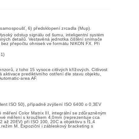
, 5)samospoušť, 6) předsklopení zrcadla (Mup).
Vysoký odstup signálu od šumu, inteligentní systém
mných detailů. Vestavěná jednotka čištění snímače
0- bez přepočtu ohnisek ve formátu NIKON FX. Při
-1)
ů, z toho 15 vysoce citlivých křížových. Citlivost
aktivace prediktivního ostření dle stavu objektu,
 Automatic-area AF.
lent ISO 50), případně zvýšení ISO 6400 o 0,3EV
měření Color Matrix III, integrální se zdůrazněným
dové měření s kroužkem 4,0mm (reprezentuje cca
 až 20EV) při ISO 100, 20C a objektivu s f1,4
režim M. Expoziční i zábleskový bracketing s