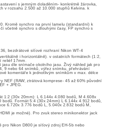
nastavení s jemným doladěním- konkrétně žárovka,
ech v rozsahu 2.500 až 10.000 stupňů Kelvina. k
. Kromě synchro na první lamelu (standardní) k
očí včetně synchro s dlouhými časy, FP synchro s
36, bezdrátové síťové rozhraní Nikon WT-4
rtikálně i horizontálně). v ostatních formátech (1:2,
í reliéf 17mm.
jasu dle snímače okolního jasu. Živý náhled jak pro
e 4, 9 nebo 64 snímků, výřez snímku, přehrávání
xtové komentáře k jednotlivým snímkům v max. délce
bory NEF (RAW, ztrátová komprese- 45 až 60% původní
NEF + JPEG.
t 1:2 (30x 20mm): L 6.144x 4.080 bodů, M 4.608x
0 bodů. Formát 5:4 (30x 24mm) L 6.144x 4.912 bodů,
nce 6.720x 3.776 bodů L, 5.040x 2.832 bodů M,
DMI je možné). Pro zvuk stereo minikonektor jack
ě pro Nikon D800 je síťový zdroj EH-5b nebo