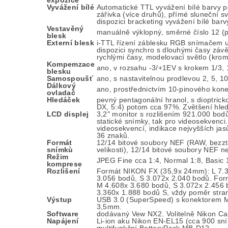
expozice
Vyvážení bílé
Automatické TTL vyvážení bílé barvy 
zářivka (více druhů), přímé sluneční s
dispozici bracketing vyvážení bílé bar
Vestavěný
manuálně výklopný, směrné číslo 12 (p
blesk
Externí blesk
i-TTL řízení záblesku RGB snímačem u
dispozici synchro s dlouhými časy záv
rychlými časy, modelovací světlo (kro
Kompemzace
ano, v rozsahu -3/+1EV s krokem 1/3,
blesku
Samospoušť
ano, s nastavitelnou prodlevou 2, 5, 10
Dálkový
ano, prostřednictvím 10-pinového kon
ovladač
Hledáček
pevný pentagonální hranol, s dioptrick
DX, 5:4) potom cca 97%. Zvětšení hle
LCD displej
3,2" monitor s rozlišením 921.000 bod
statické snímky, tak pro videosekvenci
videosekvencí, indikace nejvyšších ja
36 znaků.
Formát
12/14 bitové soubory NEF (RAW, bezzt
snímkù
velikosti), 12/14 bitové soubory NE
Režim
JPEG Fine cca 1:4, Normal 1:8, Basic 
komprese
Rozlišení
Formát NIKON FX (35,9x 24mm): L 7.3
3.056 bodů, S 3.072x 2.040 bodů. For
M 4.608x 3.680 bodů, S 3.072x 2.456 
3.360x 1.888 bodů S, vždy poměr stran
Výstup
USB 3.0 (SuperSpeed) s konektorem Mi
3,5mm.
Software
dodávaný Vew NX2. Volitelně Nikon Ca
Napájení
Li-ion aku Nikon EN-EL15 (cca 900 sní