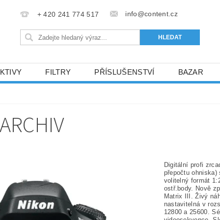
info@content.cz
+ 420 241 774 517
KTIVY
FILTRY
PŘÍSLUŠENSTVÍ
BAZAR
KONTAKTY
 ARCHIV
Digitální profi z
přepočtu ohniska) 
volitelný formát 1
ostř.body. Nově z
Matrix III. Živý ná
nastavitelná v ro
12800 a 25600. Sé
videosekvence. Slo