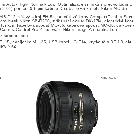
ením Auto- High- Normal- Low. Optimalizace snímků s předvolbami 
a 3.01) pomocí 9-ti pin kabelu D-sub a GPS kabelu Nikon MC-35.
MB-D12, síťový zdroj EH-5b, paměťové karty CompactFlash a Secur
o blesk Nikon SB-R200, zvětšující okulár DK-17M, dioptrické kore
tifunkční kabelová spoušť MC-36, kabelová spoušť MC-30, dálkové 
CameraControl Pro 2, software Nikon Image Authentication.
bez kondenzace
N-EL15, nabíječka MH-25, USB kabel UC-E14, krytka těla BF-1B, oku
View NX2
1
Kód:
JAA014DA