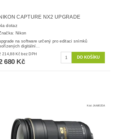
NIKON CAPTURE NX2 UPGRADE
Na dotaz
Značka:
Nikon
upgrade na software určený pro editaci snímků
pořízených digitální...
2 214,88 Kč bez DPH
2 680 Kč
Kód:
JAA802DA