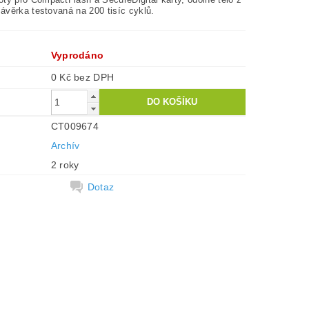
 závěrka testovaná na 200 tisíc cyklů.
Vyprodáno
0 Kč bez DPH
CT009674
Archív
2 roky
Dotaz