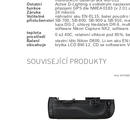
multifunkční BatteryPack MB-D12
Ostatní
Active D-Lighting s volitelným nastav
funkce
připojení GPS dle NMEA 0183 (v 2.01 
Záruka
24 měsíců
Volitelné
náhradní aku EN-EL15, bater.pouzdro 
příslušenství
SB-700, SB-800, SB-900 a SB-910, macr
lupa DG-2, úhlový hledáček DR-6, mul
software Nikon Capture NX2, software 
teplota
0 až 40C, relativní vlhkost pod 85%, 
prostředí
Balení
vlastní tělo Nikon D800, Li-ion aku E
obsahuje
krytka LCD BM-12, CD se softwarem 
SOUVISEJÍCÍ PRODUKTY
Kód:
VFC0020