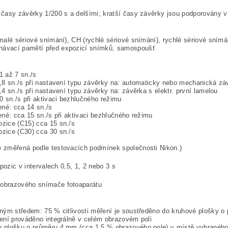
 časy závěrky 1/200 s a delšími;
kratší časy závěrky jsou podporovány v
malé sériové snímání), CH (rychlé sériové snímání), rychlé sériové snímá
návací pamětí před expozicí snímků, samospoušť
1 až 7 sn./s
7,8 sn./s při nastavení typu závěrky na: automaticky nebo mechanická zá
,4 sn./s při nastavení typu závěrky na: závěrka s elektr. první lamelou
0 sn./s při aktivaci bezhlučného režimu
ené: cca 14 sn./s
ené: cca 15 sn./s při aktivaci bezhlučného režimu
zice (C15) cca 15 sn./s
zice (C30) cca 30 sn./s
 změřená podle testovacích podmínek společnosti Nikon.)
xpozic v intervalech 0,5, 1, 2 nebo 3 s
obrazového snímače fotoaparátu
ěným středem: 75 % citlivosti měření je soustředěno do kruhové plošky 
ření prováděno integrálně v celém obrazovém poli
u plošku o průměru 4 mm (cca 1,5 % obrazového pole) v místě vybraného