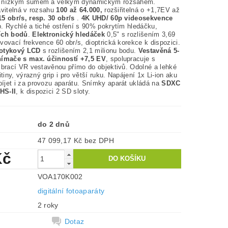
s nízkým šumem a velkým dynamickým rozsahem.
avitelná v rozsahu
100 až 64.000,
rozšiřitelná o +1,7EV až
5 obr/s, resp. 30 obr/s
.
4K UHD/ 60p videosekvence
. Rychlé a tiché ostření s 90% pokrytím hledáčku,
cích bodů
.
Elektronický hledáček
0,5" s rozlišením 3,69
vovací frekvence 60 obr/s, dioptrická korekce k dispozici.
dotykový LCD
s rozlišením 2,1 milionu bodu.
Vestavěná 5-
nímače s max. účinností +7,5 EV
, spolupracuje s
ibrací VR vestavěnou přímo do objektivů. Odolné a lehké
itiny, výrazný grip i pro větší ruku. Napájení 1x Li-ion aku
íjet i za provozu aparátu. Snímky aparát ukládá na
SDXC
HS-II
, k dispozici 2 SD sloty.
do 2 dnů
47 099,17 Kč bez DPH
Kč
VOA170K002
digitální fotoaparáty
2 roky
Dotaz