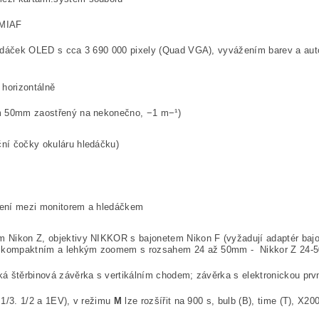
 MIAF
hledáček OLED s cca 3 690 000 pixely (Quad VGA), vyvážením barev a a
 horizontálně
em 50mm zaostřený na nekonečno, −1 m−¹)
ní čočky okuláru hledáčku)
zení mezi monitorem a hledáčkem
 Nikon Z, objektivy NIKKOR s bajonetem Nikon F (vyžadují adaptér bajo
 s kompaktním a lehkým zoomem s rozsahem 24 až 50mm - Nikkor Z 24-5
ká štěrbinová závěrka s vertikálním chodem; závěrka s elektronickou prvn
 1/3. 1/2 a 1EV), v režimu
M
lze rozšířit na 900 s, bulb (B), time (T), X20