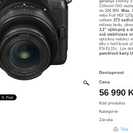
generuje snímky 
Citlivost ISO nast
na 204.800.
Max. 1
nebo Full HD/ 120p
celkem
273 ostři
milionu bodu, obno
3,2" výklopný a 
osá stabilizace s
optickou redukcí v
tělo z hořčíkové sl
EN-EL15c. Lze dob
paměťové karty U
Dostupnost
Cena
56 990 
Kód produktu
Kategorie
Záruka
Tisk