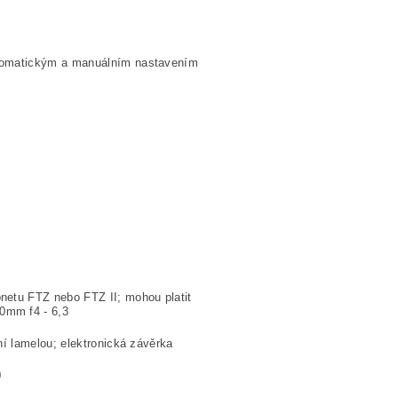
utomatickým a manuálním nastavením
netu FTZ nebo FTZ II; mohou platit
0mm f4 - 6,3
í lamelou; elektronická závěrka
0