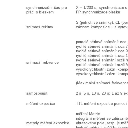
synchronizační čas pro
X = 1/200 s; synchronizace s
práci s bleskem
FP synchronizace blesku
S (jednotlivé snímky), CL (po
snímací režimy
záznam kompozice + s vyrov
pomalé sériové snímání: cca 
rychlé sériové snímání: cca 
rychlé sériové snímání: cca 9
rychlé sériové snímání: cca 1
rychlé sériové snímání rozšíř
snímací frekvence
rychlé sériové snímání rozšíř
vysokorychlostní zázn. kompo
vysokorychlostní zázn. kompo
(Maximální snímací frekvence
samospoušť
2 s, 5 s, 10 s, 20 s; 1 až 9 e
měření expozice
TTL měření expozice pomocí 
měření Matrix
integrální měření se zdůrazn
metody měření expozice
obrazového pole,
resp. je mě
bodové měření: měří kruhovo