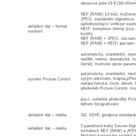
obrazové pole 16:9 (36×20mm): 
NEF (RAW)
:
14 bitů; možnos
JPEG: standardní algoritmus 
upřednostňující velikost soub
ukládání dat – formát
HEIF: komprese Jemný (cca 1:4
souborů
kvality
NEF (RAW) + JPEG: záznam 
NEF (RAW) + HEIF
: z
áznam 
automaticky, standardní, neutr
neděle, temné, dramatické, ti
černé); možnost úprav parame
automaticky, standardní, neu
sytým odstínem, krajina,pPloc
systém Picture Control
melancholické, čisté, denim, 
předvoleb Picture Control; mo
pozn. volitelné předvolby Pic
během fotografování.
ukládání dat – média
SD, SDHC (podpora standardu
2 paměťové karty Secure Digit
ukládání dat – média
formátech NEF (RAW) a JPEG n
Možnost kopírování snímků m