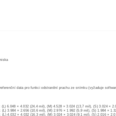
hniska
referenční data pro funkci odstranění prachu ze snímku (vyžaduje
softwa
: (L)
6.048 × 4.032 (24,4 mil), (M) 4.528 × 3.024 (13,7 mil), (S) 3.024 × 2.
L) 3.984 × 2.656 (10,6 mil), (M) 2.976 × 1.992 (5,9 mil), (S) 1.984 × 1.32
L) 4.032 × 4.032 (16,3 mil), (M) 3.024 × 3.024 (9,1 mil), (S) 2.016 × 2.01