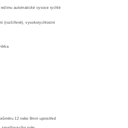
 režimu automatické vysoce rychlé
ní (rozšířené), vysokorychlostní
věrka
o průměru 12 nebo 8mm uprostřed
 zaostřovacího pole;