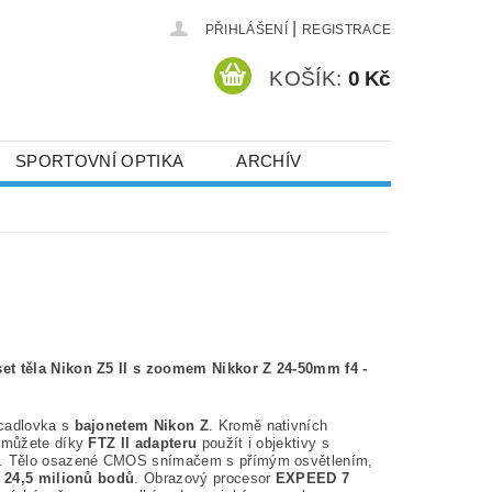
|
PŘIHLÁŠENÍ
REGISTRACE
KOŠÍK:
0 Kč
SPORTOVNÍ OPTIKA
ARCHÍV
et těla Nikon Z5 II s zoomem Nikkor Z 24-50mm f4 -
cadlovka s
bajonetem Nikon Z
. Kromě nativních
Z můžete díky
FTZ II adapteru
použít i objektivy s
F. Tělo osazené CMOS snímačem s přímým osvětlením,
 24,5 milionů bodů
. Obrazový procesor
EXPEED 7