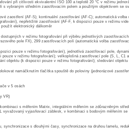
afování při citlivosti ekvivalentní ISO 100 a teplotě 20 °C v režimu jedn
olí s vybraným středním zaostřovacím polem a použitým objektivem se svě
ové zaostření (AF-S); kontinuální zaostřování (AF-C); automatická volba
rafování), nepřetržité zaostřování (AF-F, k dispozici pouze v režimu vide
 použít elektronický dálkoměr
 dostupných v režimu fotografování při výběru jednotlivých zaostřovacích 
brazového pole FX),
299 zaostřovacích polí (automatická volba zaostřovac
spozici pouze v režimu fotografování), jednotlivá zaostřovací pole, dynam
i pouze v režimu fotografování); velkoplošná zaostřovací pole (S, L, C1 
ání objektu (k dispozici pouze v režimu fotografování); sledování objektu
blokovat namáčknutím tlačítka spouště do poloviny (jednorázové zaostře
ače v 5 osách
vy VR)
 v kombinaci s měřením Matrix, integrálním měřením se zdůrazněným stř
TTL vyvažovaný vyjasňovací záblesk, v kombinaci s bodovým měřením se 
u, synchronizace s dlouhými časy, synchronizace na druhou lamelu, redu