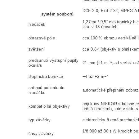
DCF 2.0, Exif 2.32, MPEG‑A
systém souborů
1,27cm / 0,5˝ elektronický 
hledáček
jasu v 18 úrovních
obrazové pole
cca 100 % obrazu vertikálně i
zvětšení
cca 0,8× (objektiv s ohnisk
předsunutí výstupní pupily
21 mm (−1 m−¹; od vrcholu oč
okuláru
dioptrická korekce
−4 až +2 m−¹
snímač pohledu do
automatické přepínání zobra
hledáčku
objektivy NIKKOR s bajonetem
kompatibilní objektivy
určitá omezení), zde v setu
typ závěrky
elektronicky řízená mechanic
1/8.000 až 30 s (v krocích po
časy závěrky