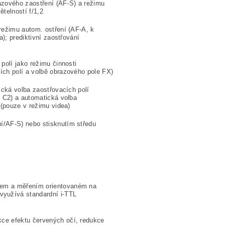
orázového zaostření (AF-S) a režimu
telností f/1,2
 režimu autom. ostření (AF-A, k
a); prediktivní zaostřování
polí jako režimu činnosti
ích polí a volbě obrazového pole FX)
ická volba zaostřovacích polí
a C2) a automatická volba
 (pouze v režimu videa)
ní/AF-S) nebo stisknutím středu
edem a měřením orientovaném na
využívá standardní i-TTL
kce efektu červených očí, redukce