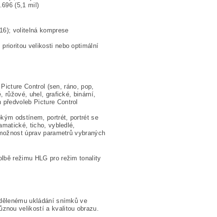
.696 (5,1 mil)
16); volitelná komprese
rioritou velikosti nebo optimální
 Picture Control (sen, ráno, pop,
 růžové, uhel, grafické, binární,
 předvoleb Picture Control
kým odstínem, portrét, portrét se
amatické, ticho, vybledlé,
; možnost úprav parametrů vybraných
olbě režimu HLG pro režim tonality
oddělenému ukládání snímků ve
nou velikostí a kvalitou obrazu.