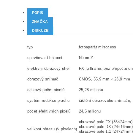
POPIS
ZNAČKA
DISKUZE
typ
fotoaparát mirrorless
upevňovací bajonet
Nikon Z
efektivní obrazový úhel
FX fullframe, bez přepočtu o
obrazový snímač
CMOS, 35,9 mm × 23,9 mm
celkový počet pixelů
25,28
milionu
systém redukce prachu
čištění obrazového snímače, 
počet efektivních pixelů
24,5 milionu
obrazové pole FX (36×24mm)
obrazové pole DX (24×16mm): (
velikost obrazu (v pixelech)
obrazové pole 1:1 (24×24mm): (