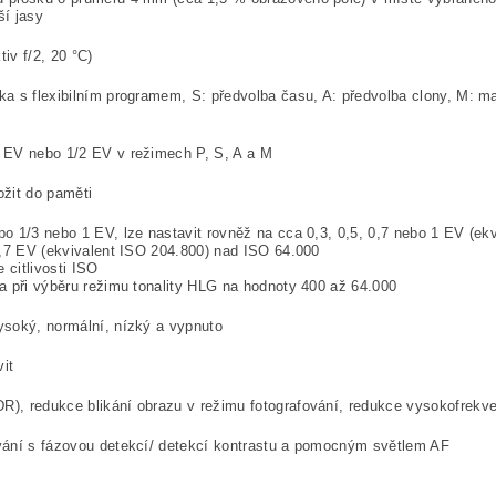
ší jasy
iv f/2, 20 °C)
ka s flexibilním programem, S: předvolba času, A: předvolba clony, M: m
 EV nebo 1/2 EV v režimech P, S, A a M
ožit do paměti
o 1/3 nebo 1 EV, lze nastavit rovněž na cca 0,3, 0,5, 0,7 nebo 1 EV (ek
1,7 EV (ekvivalent ISO 204.800) nad ISO 64.000
 citlivosti ISO
na při výběru režimu tonality HLG na hodnoty 400 až 64.000
ysoký, normální, nízký a vypnuto
vit
), redukce blikání obrazu v režimu fotografování,
redukce vysokofrekve
vání s fázovou detekcí/ detekcí kontrastu a pomocným světlem AF