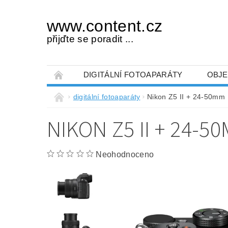
www.content.cz
přijďte se poradit ...
DIGITÁLNÍ FOTOAPARÁTY
OBJE
OBCHODNÍ PODMÍNKY
NAPIŠTE NÁM
digitální fotoaparáty
Nikon Z5 II + 24-50mm
NIKON Z5 II + 24-5
Neohodnoceno