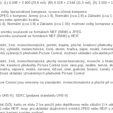
(L) 6.048 × 3.400 (20,6 mil), (M) 4.528 × 2.544 (11,5 mil), (S) 3.024 × 1
t volby bezeztrátové komprese, vysoce účinné komprese
JPEG s kompresí Jemný (cca 1:4), Normální (cca 1:8) a Základní (cca 1:
oru nebo optimální kvalitu
), Normální (cca 1:8) a Základní (cca 1:16); možnost volby komprese s p
snímku současně ve formátech NEF (RAW) a JPEG
snímku současně ve formátech NEF (RAW) a HEIF
ální, živé, monochromatické, portrét, krajina, ploché, kreativní předvolby
cho, vybledlé, melancholické, čisté, denim, hračka, sépie, modré, červené,
trů vybraných předvoleb Picture Control; možnost ukládání uživatelských
trální, živé, monochromatické, plochý monochromatický, monochr. s hlubo
hé, kreativní předvolby Picture Control (sen, ráno,pop, neděle, temné, dr
hračka, sépiové, modré, červené, růžové, uhel, grafické, binární, černé)
žnost ukládání uživatelských předvoleb Picture Control
ture Control jsou omezeny na standardní, monochromatické a ploché při v
 UHS-II), SDXC (podpora standardu UHS-II)
al (SD), kartu ve slotu 2 lze použít jako doplňkovou nebo záložní či k 
ebo HEIF, resp. pro ukládání duplicitních snímků JPEG nebo HEIF s růz
ezi kartami.systém souborů