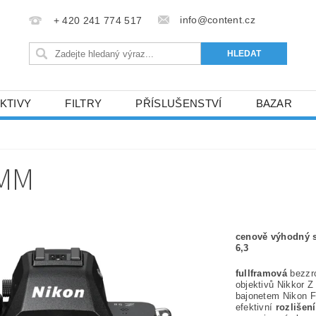
info@content.cz
+ 420 241 774 517
KTIVY
FILTRY
PŘÍSLUŠENSTVÍ
BAZAR
KONTAKTY
0MM
cenově výhodný s
6,3
fullframová
bezzr
objektivů Nikkor 
bajonetem Nikon 
efektivní
rozlišení