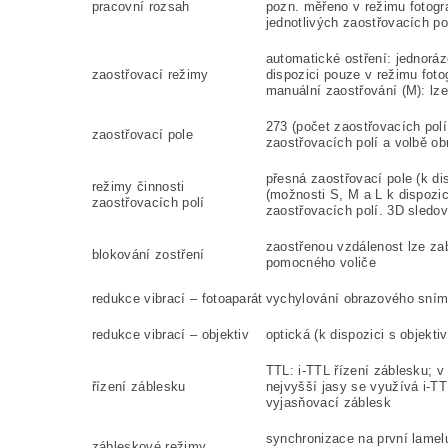
pracovní rozsah
pozn. m
ěřeno v režimu fotogr
jednotlivých zaostřovacích p
automatické ostření: jednoráz
zaostřovací režimy
dispozici pouze v režimu fotog
manuální zaostřování (M): lze
273 (počet zaostřovacích polí
zaostřovací pole
zaostřovacích polí a volbě o
přesná zaostřovací pole (k di
režimy činnosti
(možnosti S, M a L k dispozic
zaostřovacích polí
zaostřovacích polí. 3D sledov
zaostřenou vzdálenost lze za
blokování zostření
pomocného voliče
redukce vibrací – fotoaparát
vychylování obrazového sním
redukce vibrací – objektiv
optická (k dispozici s objekti
TTL: i-TTL řízení záblesku;
řízení záblesku
nejvyšší jasy se využívá i-
vyjasňovací záblesk
synchronizace na první lamel
zábleskové režimy