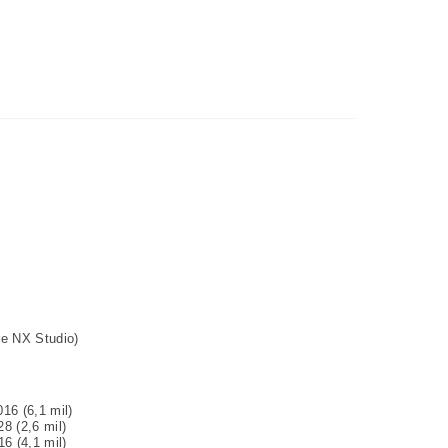
re NX Studio
)
016 (6,1 mil)
8 (2,6 mil)
6 (4,1 mil)