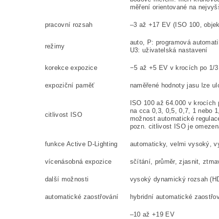
měření orientované na nejvyš
pracovní rozsah
–3 až +17 EV (ISO 100, objekt
auto, P: programová automati
režimy
U3: uživatelská nastavení
korekce expozice
−5 až +5 EV v krocích po 1/3
expoziční paměť
naměřené hodnoty jasu lze ul
ISO 100 až 64.000 v krocích p
na cca 0,3, 0,5, 0,7, 1 nebo 
citlivost ISO
možnost automatické regulace
pozn. c
itlivost ISO je omeze
funkce Active D-Lighting
automaticky, velmi vysoký, v
vícenásobná expozice
sčítání, průměr, zjasnit, ztma
další možnosti
vysoký dynamický rozsah (HDR
automatické zaostřování
hybridní automatické zaostřo
–10 až +19 EV