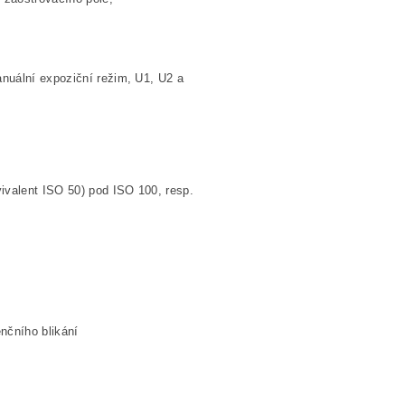
anuální expoziční režim, U1, U2 a
vivalent ISO 50) pod ISO 100, resp.
nčního blikání