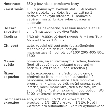
Hmotnost
350 g bez aku a paměťové karty
Zaostřování
TTL s pomocným světlem. AiAF 9-ti bodové
nebo s detekcí obličeje, lze nastavit na 1-
bodové s pevným středem, 1- bodové s
výběrem místa, funkce výběr obličeje a
sledování
Rozsah
50 cm až nekonečno, v režimu macro 1 až 50
zaostření
cm při nastavení objektivu Wide
Závěrka
1/60 až 1/4000s výchozí rozsah. V režimu Tv a
Manual 15s až 1/4000s.
Citlivost
auto, vysoká citlivost auto (se začleněním
technologie pro detekci pohybu),
man.nastavené hodnoty 80/ 100/ 200/ 400/ 800/
1600
Měření
poměrové, se zdůrazněným středem, bodové
světla
(buď středové nebo svázané s vybraným
bodem- Flexi zona či FaceDetection )
Řízení
auto, exp.program, s předvolbou clony, s
expozice
předvolbou času, manuální, uživatelské 2x,
panorama, videosekvence. Dále motivové
programy- krajina, portrét, noční scéna, sport,
interiér, noční momentka, děti a zvířata, listí,
sníh, pláž, ohňostroj, akvárium, pod vodou, ISO
3200, zdůraznit barvu a zaměnit barvu
Kompenzace
ano, v rozsahu +/- 2EV s krokem 1/3EV,
expozice
bracketing 1/3- 2EV s krokem 1/3EV. Nově i-
Contrast pro automatickou korekci dynamického