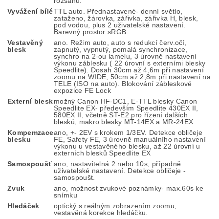
rozsahu.
Vyvážení bílé
TTL auto. Přednastavené- denní světlo,
zataženo, žárovka, zářivka, zářivka H, blesk,
pod vodou, plus 2 uživatelské nastavení.
Barevný prostor sRGB.
Vestavěný
ano. Režim auto, auto s redukcí červ.očí,
blesk
zapnutý, vypnutý, pomalá synchronizace,
synchro na 2-ou lamelu, 3 úrovně nastavení
výkonu záblesku ( 22 úrovní s externími blesky
Speedlite). Dosah 30cm až 4,6m při nastavení
zoomu na WIDE, 50cm až 2,8m při nastavení na
TELE (ISO na auto). Blokování zábleskové
expozice FE Lock
Externí blesk
možný Canon HF-DC1, E-TTL blesky Canon
Speedlite EX- především Speedlite 430EX II,
580EX II, včetně ST-E2 pro řízení dalších
blesků, makro blesky MT-14EX a MR-24EX
Kompemzace
ano, +- 2EV s krokem 1/3EV. Detekce obličeje
blesku
FE, Safety FE, 3 úrovně manuálního nastavení
výkonu u vestavěného blesku, až 22 úrovní u
externích blesků Speedlite EX
Samospoušť
ano, nastavitelná 2 nebo 10s, případně
uživatelské nastavení. Detekce obličeje -
samospoušt.
Zvuk
ano, možnost zvukové poznámky- max.60s ke
snímku
Hledáček
optický s reálným zobrazením zoomu,
vestavěná korekce hledáčku.