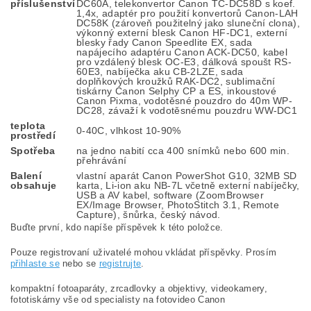
příslušenství
DC60A, telekonvertor Canon TC-DC58D s koef.
1,4x, adaptér pro použití konvertorů Canon-LAH
DC58K (zároveň použitelný jako sluneční clona),
výkonný externí blesk Canon HF-DC1, externí
blesky řady Canon Speedlite EX, sada
napájecího adaptéru Canon ACK-DC50, kabel
pro vzdálený blesk OC-E3, dálková spoušt RS-
60E3, nabíječka aku CB-2LZE, sada
doplňkových kroužků RAK-DC2, sublimační
tiskárny Canon Selphy CP a ES, inkoustové
Canon Pixma, vodotěsné pouzdro do 40m WP-
DC28, závaží k vodotěsnému pouzdru WW-DC1
teplota
0-40C, vlhkost 10-90%
prostředí
Spotřeba
na jedno nabití cca 400 snímků nebo 600 min.
přehrávání
Balení
vlastní aparát Canon PowerShot G10, 32MB SD
obsahuje
karta, Li-ion aku NB-7L včetně externí nabíječky,
USB a AV kabel, software (ZoomBrowser
EX/Image Browser, PhotoStitch 3.1, Remote
Capture), šnůrka, český návod.
Buďte první, kdo napíše příspěvek k této položce.
Pouze registrovaní uživatelé mohou vkládat příspěvky. Prosím
přihlaste se
nebo se
registrujte
.
kompaktní fotoaparáty, zrcadlovky a objektivy, videokamery,
fototiskárny vše od specialisty na fotovideo Canon