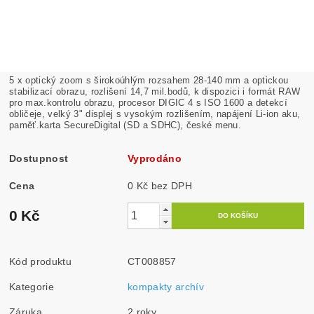
5 x optický zoom s širokoúhlým rozsahem 28-140 mm a optickou
stabilizací obrazu, rozlišení 14,7 mil.bodů, k dispozici i formát RAW
pro max.kontrolu obrazu, procesor DIGIC 4 s ISO 1600 a detekcí
obličeje, velký 3" displej s vysokým rozlišením, napájení Li-ion aku,
paměť.karta SecureDigital (SD a SDHC), české menu.
Dostupnost
Vyprodáno
Cena
0 Kč bez DPH
0 Kč
Kód produktu
CT008857
Kategorie
kompakty archív
Záruka
2 roky