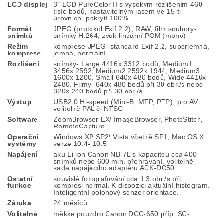
LCD displej
3" LCD PureColor II s vysokým rozlišením 460
tisíc bodů, nastavitelným jasem ve 15-ti
úrovních, pokrytí 100%
Formát
JPEG (protokol Exif 2.2), RAW, film.soubory-
snímkù
snímky H.264, zvuk lineární PCM (mono)
Režim
komprese JPEG- standard Exif 2.2, superjemná,
komprese
jemná, normální
Rozlišení
snímky- Large 4416x 3312 bodů, Medium1
3456x 2592, Medium2 2592x 1944, Medium3
1600x 1200, Small 640x 480 bodů, Wide 4416x
2480. Filmy- 640x 480 bodů při 30 obr./s nebo
320x 240 bodů při 30 obr./s.
Výstup
USB2.0 Hi-speed (Mini-B, MTP, PTP), pro AV
volitelně PAL či NTSC
Software
ZoomBrowser EX/ ImageBrowser, PhotoStitch,
RemoteCapture
Operační
Windows XP SP2/ Vista včetně SP1, Mac OS X
systémy
verze 10.4- 10.5
Napájení
aku Li-ion Canon NB-7L s kapacitou cca 400
snímků nebo 600 min. přehrávání, volitelně
sada napájecího adaptéru ACK-DC50
Ostatní
souvislé fotografování cca 1,3 obr./s při
funkce
kompresi normal. K dispozici aktuální histogram.
Inteligentní polohový senzor orientace.
Záruka
24 měsíců
Volitelné
měkké pouzdro Canon DCC-650 příp. SC-