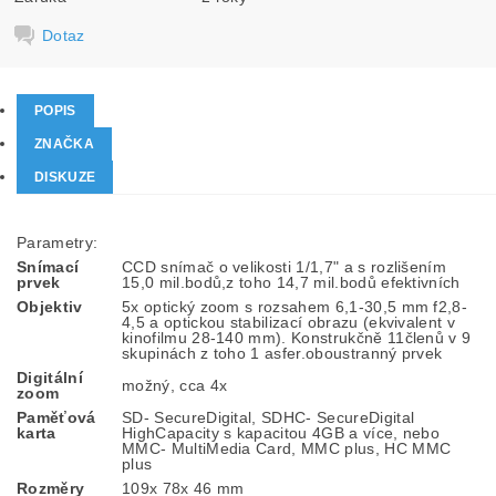
Dotaz
POPIS
ZNAČKA
DISKUZE
Parametry:
Snímací
CCD snímač o velikosti 1/1,7" a s rozlišením
prvek
15,0 mil.bodů,z toho 14,7 mil.bodů efektivních
Objektiv
5x optický zoom s rozsahem 6,1-30,5 mm f2,8-
4,5 a optickou stabilizací obrazu (ekvivalent v
kinofilmu 28-140 mm). Konstrukčně 11členů v 9
skupinách z toho 1 asfer.oboustranný prvek
Digitální
možný, cca 4x
zoom
Paměťová
SD- SecureDigital, SDHC- SecureDigital
karta
HighCapacity s kapacitou 4GB a více, nebo
MMC- MultiMedia Card, MMC plus, HC MMC
plus
Rozměry
109x 78x 46 mm