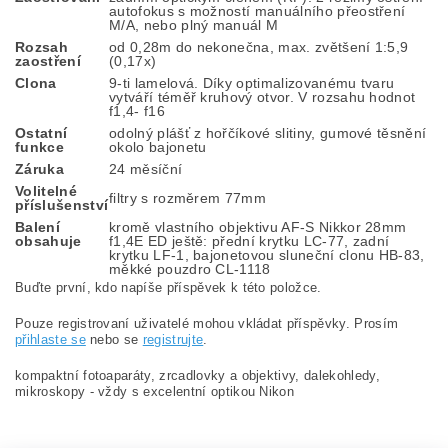
autofokus s možností manuálního přeostření
M/A, nebo plný manuál M
Rozsah
od 0,28m do nekonečna, max. zvětšení 1:5,9
zaostření
(0,17x)
Clona
9-ti lamelová. Díky optimalizovanému tvaru
vytváří téměř kruhový otvor. V rozsahu hodnot
f1,4- f16
Ostatní
odolný plášť z hořčíkové slitiny, gumové těsnění
funkce
okolo bajonetu
Záruka
24 měsíční
Volitelné
filtry s rozměrem 77mm
příslušenství
Balení
kromě vlastního objektivu AF-S Nikkor 28mm
obsahuje
f1,4E ED ještě: přední krytku LC-77, zadní
krytku LF-1, bajonetovou sluneční clonu HB-83,
měkké pouzdro CL-1118
Buďte první, kdo napíše příspěvek k této položce.
Pouze registrovaní uživatelé mohou vkládat příspěvky. Prosím
přihlaste se
nebo se
registrujte
.
kompaktní fotoaparáty, zrcadlovky a objektivy, dalekohledy,
mikroskopy - vždy s excelentní optikou Nikon