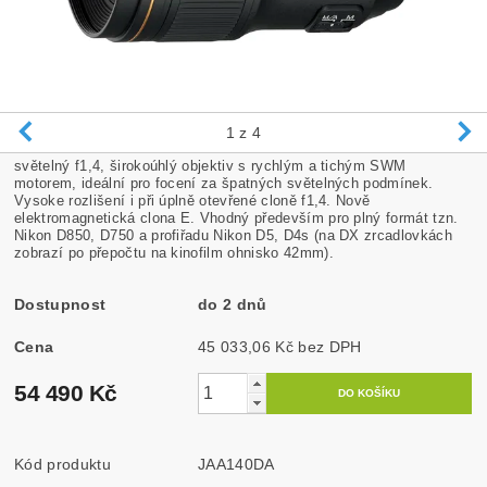
1
z 4
světelný f1,4, širokoúhlý objektiv s rychlým a tichým SWM
motorem, ideální pro focení za špatných světelných podmínek.
Vysoke rozlišení i při úplně otevřené cloně f1,4. Nově
elektromagnetická clona E. Vhodný především pro plný formát tzn.
Nikon D850, D750 a profiřadu Nikon D5, D4s (na DX zrcadlovkách
zobrazí po přepočtu na kinofilm ohnisko 42mm).
Dostupnost
do 2 dnů
Cena
45 033,06 Kč bez DPH
54 490 Kč
Kód produktu
JAA140DA