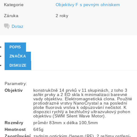
Kategorie
Objektivy F s pevným ohniskem
Záruka
2 roky
Dotaz
POPIS
ZNAČKA
DISKUZE
Parametry:
Objektiv
konstrukčně 14 prvků v 11 skupinách, z toho 3
asfér.prvky a 2 ED skla k minimalizaci barevné
vady objektivu. Elektromagnetická clona. Použité
protiodrazné vrstvy NanoCrystal a na poslední
ploše fluorová vrstva k odpuzování nečistot. K
dispozici rychlý a bezhlučný ultrazvukový pohon
objektivu (SWM Silent Wave Motor).
Rozměry
průměr 83mm x délka 100,5mm
Hmotnost
645g
Zaostřování
zadním optickým členem (RF). 2 režimy ostření-