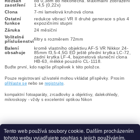
Rozsah
od 0,38m do nekonečna. Maximální zobrazení
zaostření
1:4,5 (0,22x)
Clona
7-mi lamelová kruhová clona
Ostatní
redukce vibrací VR II druhé generace s plus 4
funkce
expozičními stupni
Záruka
24 měsíční
Volitelné
filtry s rozměrem 72mm
příslušenství
Balení
kromě vlastního objektivu AF-S VR Nikkor 24-
obsahuje
85mm f3,5-4,5G ED ještě přední krytka LC-72,
zadní krytka LF-4, bajonetová sluneční clona
HB-63, měkké pouzdro CL-1118.
Buďte první, kdo napíše příspěvek k této položce.
Pouze registrovaní uživatelé mohou vkládat příspěvky. Prosím
přihlaste se
nebo se
registrujte
.
kompaktní fotoaparáty, zrcadlovky a objektivy, dalekohledy,
mikroskopy - vždy s excelentní optikou Nikon
Tento web používá soubory cookie. Dalším procházením
tohoto webu vyjadřujete souhlas s jejich používáním.