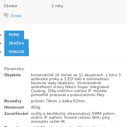
Záruka
2 roky
Dotaz
POPIS
ZNAČKA
DISKUZE
Parametry:
Objektiv
konstrukčně 16 čoček ve 11 skupinách, z toho 3
asférické prvky a 1 ED sklo k minimalizaci
barevné vady objektivu. Vícenásobné
antireflexní vrstvy Nikon Super Integrated
Coating. Díky vnitřímu ostření IF můžete
pohodlně pracovat s polarizačními filtry.
Rozměry
průměr 78mm x délka 82mm
Hmotnost
465g
Zaostřování
rychlý a bezhlučný ultrazvukový SWM pohon,
vnitřní IF ostření. Kromě režimu M/A i plný
manuální režim M.