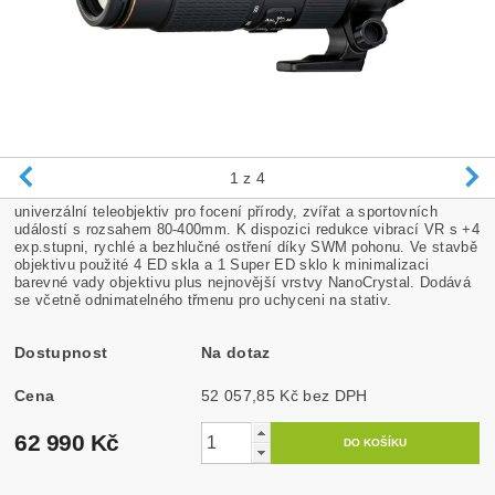
1
z 4
univerzální teleobjektiv pro focení přírody, zvířat a sportovních
událostí s rozsahem 80-400mm. K dispozici redukce vibrací VR s +4
exp.stupni, rychlé a bezhlučné ostření díky SWM pohonu. Ve stavbě
objektivu použité 4 ED skla a 1 Super ED sklo k minimalizaci
barevné vady objektivu plus nejnovější vrstvy NanoCrystal. Dodává
se včetně odnimatelného třmenu pro uchyceni na stativ.
Dostupnost
Na dotaz
Cena
52 057,85 Kč bez DPH
62 990 Kč