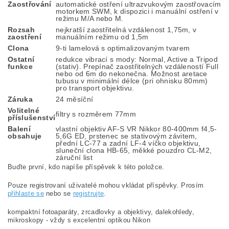
Zaostřování
automatické ostření ultrazvukovým zaostřovacím
motorkem SWM, k dispozici i manuální ostření v
režimu M/A nebo M.
Rozsah
nejkratší zaostřitelná vzdálenost 1,75m, v
zaostření
manuálním režimu od 1,5m
Clona
9-ti lamelová s optimalizovaným tvarem
Ostatní
redukce vibrací s mody: Normal, Active a Tripod
funkce
(stativ). Prepínač zaostřitelných vzdáleností Full
nebo od 6m do nekonečna. Možnost aretace
tubusu v minimální délce (pri ohnisku 80mm)
pro transport objektivu.
Záruka
24 měsíční
Volitelné
filtry s rozměrem 77mm
příslušenství
Balení
vlastní objektiv AF-S VR Nikkor 80-400mm f4,5-
obsahuje
5,6G ED, prstenec se stativovým závitem,
přední LC-77 a zadní LF-4 víčko objektivu,
sluneční clona HB-65, měkké pouzdro CL-M2,
záruční list
Buďte první, kdo napíše příspěvek k této položce.
Pouze registrovaní uživatelé mohou vkládat příspěvky. Prosím
přihlaste se
nebo se
registrujte
.
kompaktní fotoaparáty, zrcadlovky a objektivy, dalekohledy,
mikroskopy - vždy s excelentní optikou Nikon