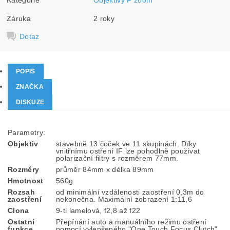
Kategorie
Objektivy F zoom
Záruka
2 roky
Dotaz
POPIS
ZNAČKA
DISKUZE
Parametry:
Objektiv
stavebně 13 čoček ve 11 skupinách. Díky
vnitřnímu ostření IF lze pohodlně používat
polarizační filtry s rozměrem 77mm.
Rozměry
průměr 84mm x délka 89mm
Hmotnost
560g
Rozsah
od minimální vzdálenosti zaostření 0,3m do
zaostření
nekonečna. Maximální zobrazení 1:11,6
Clona
9-ti lamelová, f2,8 až f22
Ostatní
Přepínání auto a manuálního režimu ostření
funkce
pomocí vylepšeného "One Touch Focus Clutch".