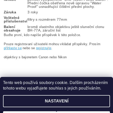
Přední čočka ošetřena nově úpravou "Water
Proof" usnadňující čištění přední plochy.
Záruka
3 roky
Volitelné
filtry s rozměrem 77mm
příslušenství
Balení
kromě vlastního objektivu ještě sluneční clonu
obsahuje
BH-77A, záruční list
Buďte první, kdo napíše příspěvek k této položce.
Pouze registrovaní uživatelé mohou vkládat příspěvky. Prosím
přihlaste se
nebo se
registrujte
.
objektivy s bajonetem Canon nebo Nikon
Tento web používá soubory cookie. Dalším procházením
tohoto webu vyjadřujete souhlas s jejich používáním.
Zboží.cz
|
Heureka.cz
NASTAVENÍ
Upravit nastavení cookies
2026 ©
www.content.cz
, všechna práva vyhrazena