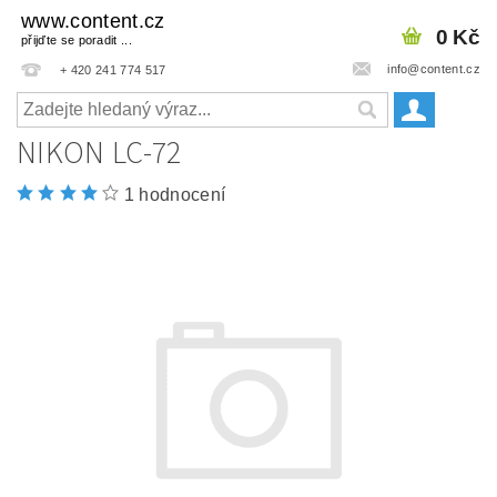
www.content.cz
0 Kč
přijďte se poradit ...
info@content.cz
+ 420 241 774 517
NIKON LC-72
1 hodnocení