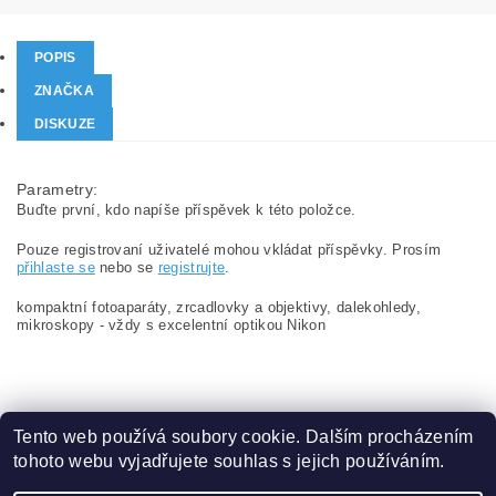
POPIS
ZNAČKA
DISKUZE
Parametry:
Buďte první, kdo napíše příspěvek k této položce.
Pouze registrovaní uživatelé mohou vkládat příspěvky. Prosím
přihlaste se
nebo se
registrujte
.
kompaktní fotoaparáty, zrcadlovky a objektivy, dalekohledy,
mikroskopy - vždy s excelentní optikou Nikon
Tento web používá soubory cookie. Dalším procházením
tohoto webu vyjadřujete souhlas s jejich používáním.
Zboží.cz
|
Heureka.cz