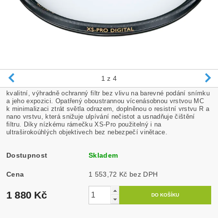
1
z 4
kvalitní, výhradně ochranný filtr bez vlivu na barevné podání snímku
a jeho expozici. Opatřený oboustrannou vícenásobnou vrstvou MC
k minimalizaci ztrát světla odrazem, doplněnou o resistní vrstvu R a
nano vrstvu, která snižuje ulpívání nečistot a usnadňuje čištění
filtru. Díky nízkému rámečku XS-Pro použitelný i na
ultraširokoúhlých objektivech bez nebezpečí vinětace.
Dostupnost
Skladem
Cena
1 553,72 Kč bez DPH
1 880 Kč