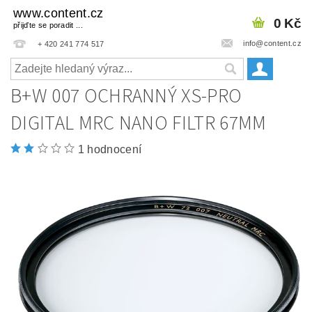
www.content.cz
0 Kč
přijďte se poradit ...
info@content.cz
+ 420 241 774 517
B+W 007 OCHRANNÝ XS-PRO
DIGITAL MRC NANO FILTR 67MM
1 hodnocení