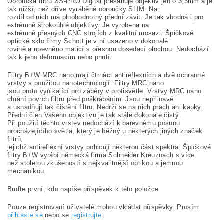
Obroučka filtru XS-PRO Digital přesahuje objektiv jen o 3,3mm a je
tak nižší, než dříve vyráběné obroučky SLIM. Na
rozdíl od nich má plnohodnotný přední závit. Je tak vhodná i pro
extrémně širokoúhlé objektivy. Je vyrobena na
extrémně přesných CNC strojích z kvalitní mosazi. Špičkové
optické sklo firmy Schott je v ní usazeno v dokonalé
rovině a upevněno maticí s přesnou dosedací plochou. Nedochází
tak k jeho deformacím nebo pnutí.
Filtry B+W MRC nano mají čtrnáct antireflexních a dvě ochranné
vrstvy s použitou nanotechnologií. Filtry MRC nano
jsou proto vynikající pro záběry v protisvětle. Vrstvy MRC nano
chrání povrch filtru před poškrábáním. Jsou nepřilnavé
a usnadňují tak čištění filtru. Nedrží se na nich prach ani kapky.
Přední člen Vašeho objektivu je tak stále dokonale čistý.
Při použití těchto vrstev nedochází k barevnému posunu
procházejícího světla, který je běžný u některých jiných značek
filtrů,
jejichž antireflexní vrstvy pohlcují některou část spektra. Špičkové
filtry B+W vyrábí německá firma Schneider Kreuznach s více
než stoletou zkušeností s nejkvalitnější optikou a jemnou
mechanikou.
Buďte první, kdo napíše příspěvek k této položce.
Pouze registrovaní uživatelé mohou vkládat příspěvky. Prosím
přihlaste se
nebo se
registrujte
.