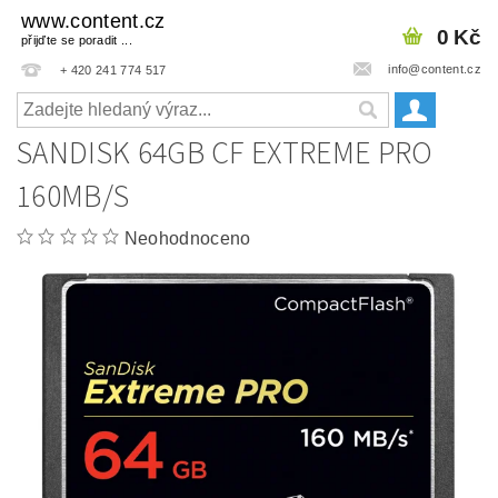
www.content.cz
0 Kč
přijďte se poradit ...
info@content.cz
+ 420 241 774 517
SANDISK 64GB CF EXTREME PRO
160MB/S
Neohodnoceno