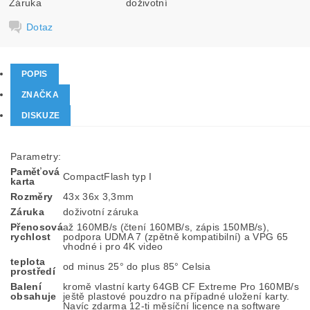
Záruka
doživotní
Dotaz
POPIS
ZNAČKA
DISKUZE
Parametry:
Paměťová
CompactFlash typ I
karta
Rozměry
43x 36x 3,3mm
Záruka
doživotní záruka
Přenosová
až 160MB/s (čtení 160MB/s, zápis 150MB/s),
rychlost
podpora UDMA 7 (zpětně kompatibilní) a VPG 65
vhodné i pro 4K video
teplota
od minus 25° do plus 85° Celsia
prostředí
Balení
kromě vlastní karty 64GB CF Extreme Pro 160MB/s
obsahuje
ještě plastové pouzdro na případné uložení karty.
Navíc zdarma 12-ti měsíční licence na software