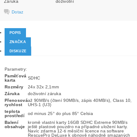
Záruka
doživotní
Dotaz
POPIS
ZNAČKA
DISKUZE
Parametry:
Paměťová
SDHC
karta
Rozměry
24x 32x 2,1mm
Záruka
doživotní záruka
Přenosová
až 90MB/s (čtení 90MB/s, zápis 40MB/s), Class 10,
rychlost
UHS-1 (U3)
teplota
od minus 25° do plus 85° Celsia
prostředí
Balení
kromě vlastní karty 16GB SDHC Extreme 90MB/s
obsahuje
ještě plastové pouzdro na případné uložení karty.
Navíc zdarma 12-ti měsíční licence na software
RescuePro DeLuxe k obnově náhodně smazaných