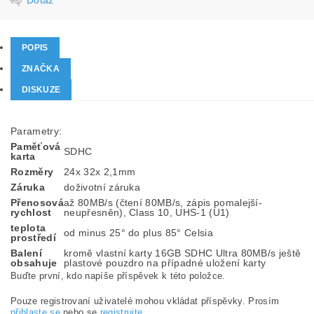
Dotaz
POPIS
ZNAČKA
DISKUZE
Parametry:
Paměťová
SDHC
karta
Rozměry
24x 32x 2,1mm
Záruka
doživotní záruka
Přenosová
až 80MB/s (čtení 80MB/s, zápis pomalejší-
rychlost
neupřesněn), Class 10, UHS-1 (U1)
teplota
od minus 25° do plus 85° Celsia
prostředí
Balení
kromě vlastní karty 16GB SDHC Ultra 80MB/s ještě
obsahuje
plastové pouzdro na případné uložení karty
Buďte první, kdo napíše příspěvek k této položce.
Pouze registrovaní uživatelé mohou vkládat příspěvky. Prosím
přihlaste se
nebo se
registrujte
.