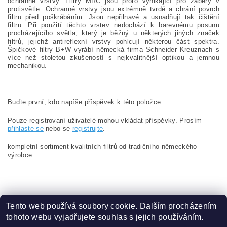
ochranné vrstvy. Filtry MRC jsou proto vynikající pro záběry v
protisvětle. Ochranné vrstvy jsou extrémně tvrdé a chrání povrch
filtru před poškrábáním. Jsou nepřilnavé a usnadňují tak čištění
filtru. Při použití těchto vrstev nedochází k barevnému posunu
procházejícího světla, který je běžný u některých jiných značek
filtrů, jejichž antireflexní vrstvy pohlcují některou část spektra.
Špičkové filtry B+W vyrábí německá firma Schneider Kreuznach s
více než stoletou zkušeností s nejkvalitnější optikou a jemnou
mechanikou.
Buďte první, kdo napíše příspěvek k této položce.
Pouze registrovaní uživatelé mohou vkládat příspěvky. Prosím
přihlaste se
nebo se
registrujte
.
kompletní sortiment kvalitních filtrů od tradičního německého
výrobce
Tento web používá soubory cookie. Dalším procházením
tohoto webu vyjadřujete souhlas s jejich používáním.
Zboží.cz
|
Heureka.cz