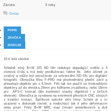
Záruka
3 roky
Dotaz
POPIS
ZNAČKA
DISKUZE
10-ti letá záruka!
Středně silný B+W 103 ND filtr redukuje dopadající světlo o 3
clonová čísla a má tedy prodlužovací faktor 8x. Jeho účinek je
značný a může být považován za univerzální ND filtr pro digitální
fotografii. Obroučka filtru F-PRO má plnohodnotný přední závit a
přesahuje objektiv jen o 4,5mm. Filtr tak lze použít se širokoúhlými
objektivy až do ohniska 28mm pro fullframe zrcadlovku, nebo 18mm
pro APS-C snímač (dle konkrétní stavby objektivů i u širších
ohnisek). Obroučka je vyrobena na extrémně přesných CNC strojích
z kvalitní mosazi. Špičkové optické sklo firmy Schott je v ní
usazeno v dokonalé rovině, a nedochází tak k jeho deformacím
nebo pnutí. Filtry B+W MRC mají čtrnáct antireflexních a dvě