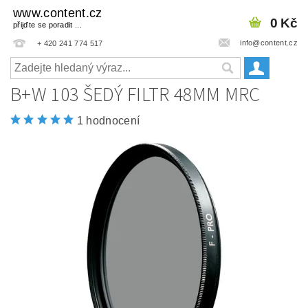
www.content.cz
0 Kč
přijďte se poradit ...
info@content.cz
+ 420 241 774 517
B+W 103 ŠEDÝ FILTR 48MM MRC
1 hodnocení