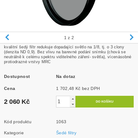
1
z 2
kvalitní šedý filtr redukuje dopadající světlo na 1/8, tj. o 3 clony
(denzita ND 0,9). Bez vlivu na barevné podání snímku (chová se
neutrálně k celému spektru viditelného záření- světla), vícenásobné
protiodrazné vrstvy MRC
Dostupnost
Na dotaz
Cena
1 702,48 Kč bez DPH
2 060 Kč
Kód produktu
1063
Kategorie
Šedé filtry