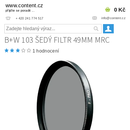
www.content.cz
0 Kč
přijďte se poradit ...
info@content.cz
+ 420 241 774 517
B+W 103 ŠEDÝ FILTR 49MM MRC
1 hodnocení