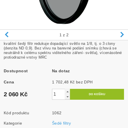
1
z 2
kvalitní šedý filtr redukuje dopadající světlo na 1/8, tj. o 3 clony
(denzita ND 0,9). Bez vlivu na barevné podání snímku (chová se
neutrálně k celému spektru viditelného záření- světla), vícenásobné
protiodrazné vrstvy MRC
Dostupnost
Na dotaz
Cena
1 702,48 Kč bez DPH
2 060 Kč
Kód produktu
1062
Kategorie
Šedé filtry