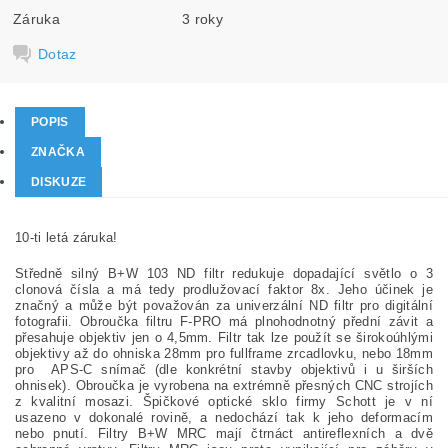
Záruka
3 roky
Dotaz
POPIS
ZNAČKA
DISKUZE
10-ti letá záruka!
Středně silný B+W 103 ND filtr redukuje dopadající světlo o 3
clonová čísla a má tedy prodlužovací faktor 8x. Jeho účinek je
značný a může být považován za univerzální ND filtr pro digitální
fotografii. Obroučka filtru F-PRO má plnohodnotný přední závit a
přesahuje objektiv jen o 4,5mm. Filtr tak lze použít se širokoúhlými
objektivy až do ohniska 28mm pro fullframe zrcadlovku, nebo 18mm
pro APS-C snímač (dle konkrétní stavby objektivů i u širších
ohnisek). Obroučka je vyrobena na extrémně přesných CNC strojích
z kvalitní mosazi. Špičkové optické sklo firmy Schott je v ní
usazeno v dokonalé rovině, a nedochází tak k jeho deformacím
nebo pnutí. Filtry B+W MRC mají čtrnáct antireflexních a dvě