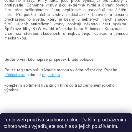
ochranné vrstvy. Filtry MRC jsou proto vynikající pro záběry v
protisvětle. Ochranné vrstvy jsou extrémně tvrdé a chrání povrch
filtru před poškrábáním. Jsou nepřilnavé a usnadňují tak čištění
filtru. Při použití těchto vrstev nedochází k barevnému posunu
procházejícího světla, který je běžný u některých jiných značek
filtrů, jejichž antireflexní vrstvy pohlcují některou část spektra.
Špičkové filtry B+W vyrábí německá firma Schneider Kreuznach s
více než stoletou zkušeností s nejkvalitnější optikou a jemnou
mechanikou.
Buďte první, kdo napíše příspěvek k této položce.
Pouze registrovaní uživatelé mohou vkládat příspěvky. Prosím
přihlaste se
nebo se
registrujte
.
kompletní sortiment kvalitních filtrů od tradičního německého
výrobce
Tento web používá soubory cookie. Dalším procházením
tohoto webu vyjadřujete souhlas s jejich používáním.
Zboží.cz
|
Heureka.cz