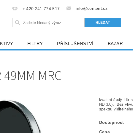
info@content.cz
+ 420 241 774 517
KTIVY
FILTRY
PŘÍSLUŠENSTVÍ
BAZAR
KONTAKTY
R 49MM MRC
kvalitní šedý filtr
ND 3,0). Bez vliv
spektru viditelnéh
Dostupnost
Cena