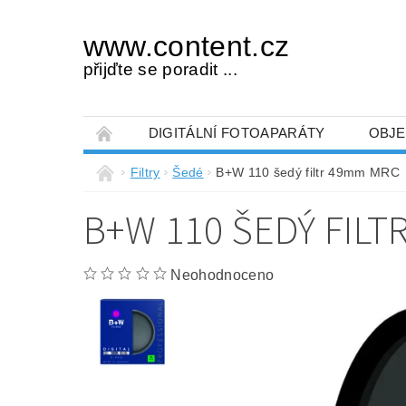
www.content.cz
přijďte se poradit ...
DIGITÁLNÍ FOTOAPARÁTY
OBJE
OBCHODNÍ PODMÍNKY
NAPIŠTE NÁM
Filtry
Šedé
B+W 110 šedý filtr 49mm MRC
B+W 110 ŠEDÝ FILT
Neohodnoceno