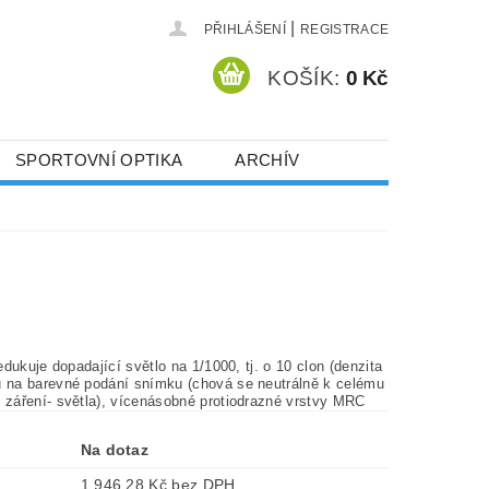
|
PŘIHLÁŠENÍ
REGISTRACE
KOŠÍK:
0 Kč
SPORTOVNÍ OPTIKA
ARCHÍV
 redukuje dopadající světlo na 1/1000, tj. o 10 clon (denzita
u na barevné podání snímku (chová se neutrálně k celému
o záření- světla), vícenásobné protiodrazné vrstvy MRC
Na dotaz
1 946,28 Kč bez DPH