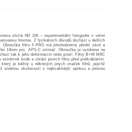
kterou otvírá ND 106 – experimentální fotografie s velmi
tvarovanou hmotou. Z fyzikálních důvodů dochází u delších
. Obroučka filtru F-PRO má plnohodnotný přední závit a
u, nebo 18mm pro APS-C snímač. Obroučka je vyrobena na
dochází tak k jeho deformacím nebo pnutí. Filtry B+W MRC
ou extrémně tvrdé a chrání povrch filtru před poškrábáním.
který je běžný u některých jiných značek filtrů, jejichž
ž stoletou zkušeností s nejkvalitnější optikou a jemnou