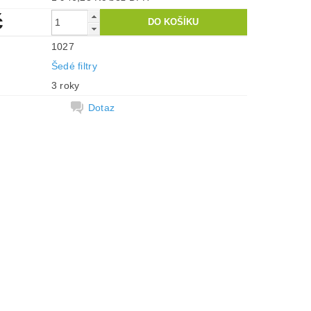
č
1027
Šedé filtry
3 roky
Dotaz