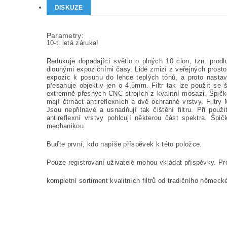
DISKUZE
Parametry:
10-ti letá záruka!
Redukuje dopadající světlo o plných 10 clon, tzn. prodl
dlouhými expozičními časy. Lidé zmizí z veřejných prosto
expozic k posunu do lehce teplých tónů, a proto nasta
přesahuje objektiv jen o 4,5mm. Filtr tak lze použít 
extrémně přesných CNC strojích z kvalitní mosazi. Špičk
mají čtrnáct antireflexních a dvě ochranné vrstvy. Filtry
Jsou nepřilnavé a usnadňují tak čištění filtru. Při pou
antireflexní vrstvy pohlcují některou část spektra. Šp
mechanikou.
Buďte první, kdo napíše příspěvek k této položce.
Pouze registrovaní uživatelé mohou vkládat příspěvky. P
kompletní sortiment kvalitních filtrů od tradičního němec