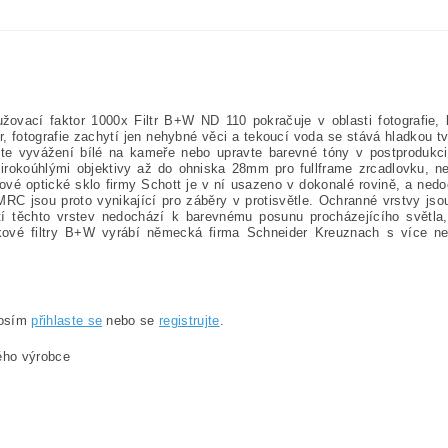
užovací faktor 1000x Filtr B+W ND 110 pokračuje v oblasti fotografie, 
r, fotografie zachytí jen nehybné věci a tekoucí voda se stává hladkou 
vte vyvážení bílé na kameře nebo upravte barevné tóny v postprodukci
se širokoúhlými objektivy až do ohniska 28mm pro fullframe zrcadlovk
ové optické sklo firmy Schott je v ní usazeno v dokonalé rovině, a ne
 MRC jsou proto vynikající pro záběry v protisvětle. Ochranné vrstvy js
žití těchto vrstev nedochází k barevnému posunu procházejícího světla, 
ičkové filtry B+W vyrábí německá firma Schneider Kreuznach s více ne
rosím
přihlaste se
nebo se
registrujte
.
kého výrobce