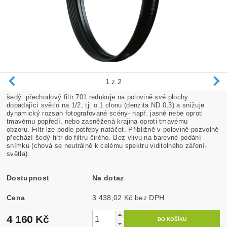
1
z 2
šedý přechodový filtr 701 redukuje na polovině své plochy
dopadající světlo na 1/2, tj. o 1 clonu (denzita ND 0,3) a snižuje
dynamický rozsah fotografované scény- např. jasné nebe oproti
tmavému popředí, nebo zasněžená krajina oproti tmavému
obzoru. Filtr lze podle potřeby natáčet. Přibližně v polovině pozvolně
přechází šedý filtr do filtru čirého. Bez vlivu na barevné podání
snímku (chová se neutrálně k celému spektru viditelného záření-
světla).
Dostupnost
Na dotaz
Cena
3 438,02 Kč bez DPH
4 160 Kč