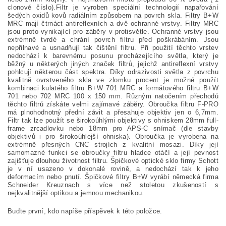
clonové číslo).Filtr je vyroben speciální technologií napařování
šedých oxidů kovů radiálním způsobem na povrch skla. Filtry B+W
MRC mají čtrnáct antireflexních a dvě ochranné vrstvy. Filtry MRC
jsou proto vynikající pro záběry v protisvětle. Ochranné vrstvy jsou
extrémně tvrdé a chrání povrch filtru před poškrábáním. Jsou
nepřilnavé a usnadňují tak čištění filtru. Při použití těchto vrstev
nedochází k barevnému posunu procházejícího světla, který je
běžný u některých jiných značek filtrů, jejichž antireflexní vrstvy
pohlcují některou část spektra. Díky odrazivosti světla z povrchu
kvalitně ovrstveného skla ve zlomku procent je možné použít
kombinaci kulatého filtru B+W 701 MRC a formátového filtru B+W
701 nebo 702 MRC 100 x 150 mm. Různým natočením přechodů
těchto filtrů získáte velmi zajímavé záběry. Obroučka filtru F-PRO
má plnohodnotný přední závit a přesahuje objektiv jen o 6,7mm.
Filtr tak lze použít se širokoúhlými objektivy s ohniskem 28mm full-
frame zrcadlovku nebo 18mm pro APS-C snímač (dle stavby
objektivů i pro širokoúhlejší ohniska). Obroučka je vyrobena na
extrémně přesných CNC strojích z kvalitní mosazi. Díky její
samomazné funkci se obroučky filtru hladce otáčí a její pevnost
zajišťuje dlouhou životnost filtru. Špičkové optické sklo firmy Schott
je v ní usazeno v dokonalé rovině, a nedochází tak k jeho
deformacím nebo pnutí. Špičkové filtry B+W vyrábí německá firma
Schneider Kreuznach s více než stoletou zkušeností s
nejkvalitnější optikou a jemnou mechanikou.
Buďte první, kdo napíše příspěvek k této položce.