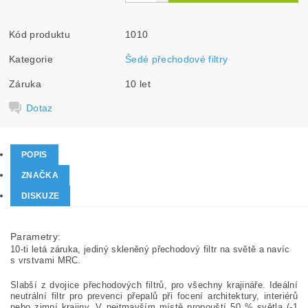
Kód produktu
1010
Kategorie
Šedé přechodové filtry
Záruka
10 let
Dotaz
POPIS
ZNAČKA
DISKUZE
Parametry:
10-ti letá záruka, jediný skleněný přechodový filtr na světě a navíc
s vrstvami MRC.
Slabší z dvojice přechodových filtrů, pro všechny krajináře. Ideální
neutrální filtr pro prevenci přepalů při focení architektury, interiérů
nebo zimní krajiny. V nejtmavším místě propouští 50 % světla (-1