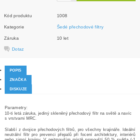
Kód produktu
1008
Kategorie
Šedé přechodové filtry
Záruka
10 let
Dotaz
POPIS
ZNAČKA
DISKUZE
Parametry:
10-ti letá záruka, jediný skleněný přechodový filtr na světě a navíc
s vrstvami MRC.
Slabší z dvojice přechodových filtrů, pro všechny krajináře. Ideální
neutrální filtr pro prevenci přepalů při focení architektury, interiérů
nebo zimní krajiny. V nejtmavším místě propouští 50 % světla (-1