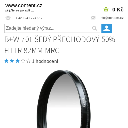
www.content.cz
0 Kč
přijďte se poradit ...
info@content.cz
+ 420 241 774 517
B+W 701 ŠEDÝ PŘECHODOVÝ 50%
FILTR 82MM MRC
1 hodnocení