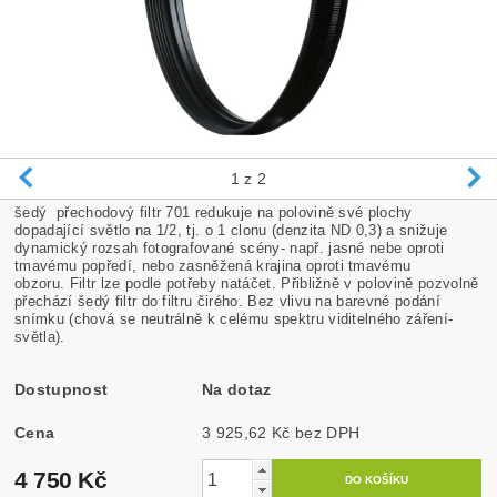
1
z 2
šedý přechodový filtr 701 redukuje na polovině své plochy
dopadající světlo na 1/2, tj. o 1 clonu (denzita ND 0,3) a snižuje
dynamický rozsah fotografované scény- např. jasné nebe oproti
tmavému popředí, nebo zasněžená krajina oproti tmavému
obzoru. Filtr lze podle potřeby natáčet. Přibližně v polovině pozvolně
přechází šedý filtr do filtru čirého. Bez vlivu na barevné podání
snímku (chová se neutrálně k celému spektru viditelného záření-
světla).
Dostupnost
Na dotaz
Cena
3 925,62 Kč bez DPH
4 750 Kč