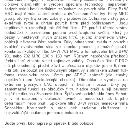
clonové číslo).Filtr je vyroben speciální technologií napařování
šedých oxidů kovů radiálním způsobem na povrch skla. Filtry B+W
MRC mají čtrnáct antireflexních a dvě ochranné vrstvy. Filtry MRC
jsou proto vynikající pro záběry v protisvětle. Ochranné vrstvy jsou
extrémně tvrdé a chrání povrch filtru před poškrábáním. Jsou
nepřilnavé a usnadňují tak čištění filtru. Při použití těchto vrstev
nedochází k barevnému posunu procházejícího světla, který je
běžný u některých jiných značek filtrů, jejichž antireflexní vrstvy
pohlcují některou část spektra. Díky odrazivosti světla z povrchu
kvalitně ovrstveného skla ve zlomku procent je možné použít
kombinaci kulatého filtru B+W 701 MRC a formátového filtru B+W
701 nebo 702 MRC 100 x 150 mm. Různým natočením přechodů
těchto filtrů získáte velmi zajímavé záběry. Obroučka filtru F-PRO
má plnohodnotný přední závit a přesahuje objektiv jen o 6,7mm.
Filtr tak lze použít se širokoúhlými objektivy s ohniskem 28mm full-
frame zrcadlovku nebo 18mm pro APS-C snímač (dle stavby
objektivů i pro širokoúhlejší ohniska). Obroučka je vyrobena na
extrémně přesných CNC strojích z kvalitní mosazi. Díky její
samomazné funkci se obroučky filtru hladce otáčí a její pevnost
zajišťuje dlouhou životnost filtru. Špičkové optické sklo firmy Schott
je v ní usazeno v dokonalé rovině, a nedochází tak k jeho
deformacím nebo pnutí. Špičkové filtry B+W vyrábí německá firma
Schneider Kreuznach s více než stoletou zkušeností s
nejkvalitnější optikou a jemnou mechanikou.
Buďte první, kdo napíše příspěvek k této položce.