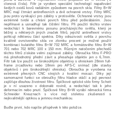
clonová čísla). Filtr je vyroben speciální technologií napařování
šedých oxidů kovů radiálním způsobem na povrch skla. Filtry B+W
MRC mají čtrnáct antireflexních a dvě ochranné vrstvy. Filtry MRC
jsou proto vynikající pro záběry v protisvětle. Ochranné vrstvy jsou
extrémně tvrdé a chrání povrch filtru před poškrábáním. Jsou
nepřilnavé a usnadňují tak čištění filtru. Při použití těchto vrstev
nedochází k barevnému posunu procházejícího světla, který je
běžný u některých jiných značek filtrů, jejichž antireflexní vrstvy
pohlcují některou část spektra. Díky odrazivosti světla z povrchu
kvalitně ovrstveného skla ve zlomku procent je možné použít
kombinaci kulatého filtru B+W 702 MRC a formátového filtru B+W
701 nebo 702 MRC 100 x 150 mm. Různým natočením přechodů
těchto filtrů získáte velmi zajímavé záběry. Obroučka filtru F-PRO
má plnohodnotný přední závit a přesahuje objektiv jen o 6,7mm.
Filtr tak lze použít se širokoúhlými objektivy s ohniskem 28mm full-
frame zrcadlovku nebo 18mm pro APS-C snímač (dle stavby
objektivů i pro širokoúhlejší ohniska). Obroučka je vyrobena na
extrémně přesných CNC strojích z kvalitní mosazi. Díky její
samomazné funkci se obroučky filtru hladce otáčí a její pevnost
zajišťuje dlouhou životnost filtru. Špičkové optické sklo firmy Schott
je v ní usazeno v dokonalé rovině, a nedochází tak k jeho
deformacím nebo pnutí. Špičkové filtry B+W vyrábí německá firma
Schneider Kreuznach s více než stoletou zkušeností s
nejkvalitnější optikou a jemnou mechanikou.
Buďte první, kdo napíše příspěvek k této položce.