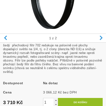
1
z 2
šedý přechodový filtr 702 redukuje na polovině své plochy
dopadající světlo na 1/4, tj. o 2 clony (denzita ND 0,6) a snižuje
dynamický rozsah fotografované scény- např. jasné nebe oproti
tmavému popředí, nebo zasněžená krajina oproti tmavému
obzoru. Filtr lze podle potřeby natáčet. Přibližně v polovině pozvolně
přechází šedý filtr do filtru čirého. Bez vlivu na barevné podání
snímku (chová se neutrálně k celému spektru viditelného záření-
světla).
Dostupnost
Na dotaz
Cena
3 066,12 Kč bez DPH
3 710 Kč