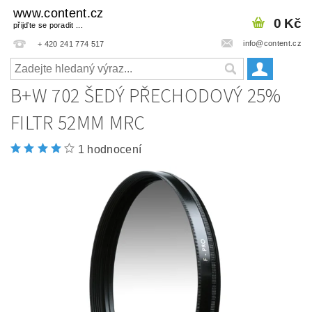
www.content.cz
0 Kč
přijďte se poradit ...
info@content.cz
+ 420 241 774 517
B+W 702 ŠEDÝ PŘECHODOVÝ 25%
FILTR 52MM MRC
1 hodnocení