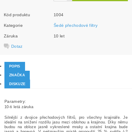
Kód produktu
1004
Kategorie
Šedé přechodové filtry
Záruka
10 let
Dotaz
POPIS
ZNAČKA
DISKUZE
Parametry:
10-ti letá záruka
Silnější z dvojice přechodových filtrů, pro všechny krajináře. Je
ideální na snížení rozdílu jasu mezi oblohou a krajinou. Díky němu
budou na obloze jasně vykreslené mraky a ostatní krajina bude
jasná a barevná. V nejtmavším místě propouští 25 % světla (-2