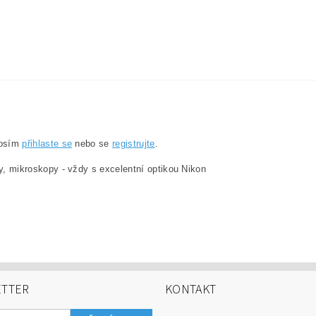
rosím
přihlaste se
nebo se
registrujte
.
y, mikroskopy - vždy s excelentní optikou Nikon
TTER
KONTAKT