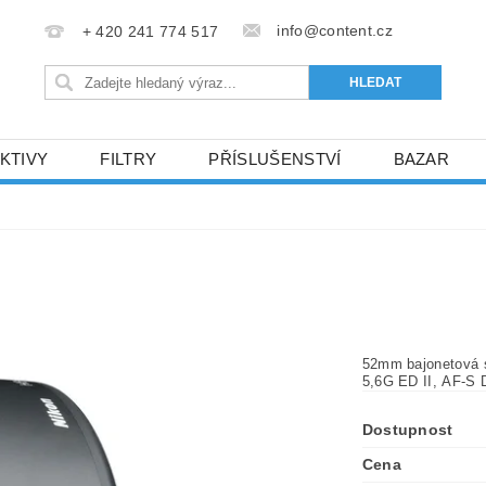
info@content.cz
+ 420 241 774 517
KTIVY
FILTRY
PŘÍSLUŠENSTVÍ
BAZAR
KONTAKTY
52mm bajonetová s
5,6G ED II, AF-S
Dostupnost
Cena