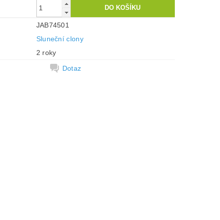
JAB74501
Sluneční clony
2 roky
Dotaz