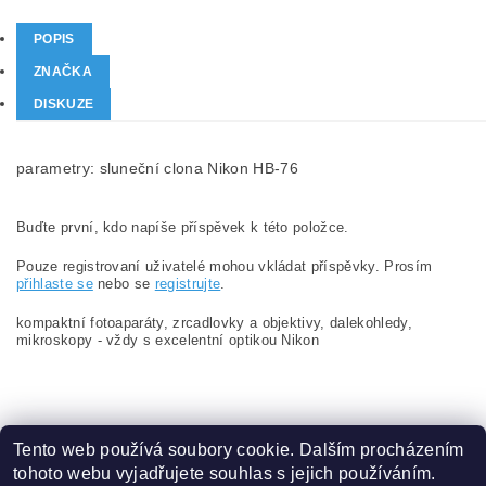
POPIS
ZNAČKA
DISKUZE
parametry: sluneční clona Nikon HB-76
Buďte první, kdo napíše příspěvek k této položce.
Pouze registrovaní uživatelé mohou vkládat příspěvky. Prosím
přihlaste se
nebo se
registrujte
.
kompaktní fotoaparáty, zrcadlovky a objektivy, dalekohledy,
mikroskopy - vždy s excelentní optikou Nikon
Tento web používá soubory cookie. Dalším procházením
tohoto webu vyjadřujete souhlas s jejich používáním.
Zboží.cz
|
Heureka.cz