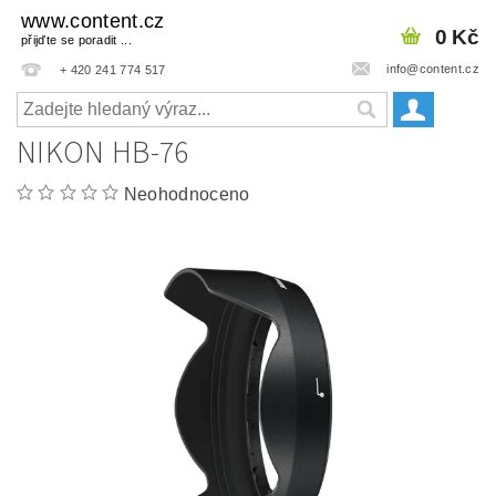
www.content.cz
0 Kč
přijďte se poradit ...
info@content.cz
+ 420 241 774 517
NIKON HB-76
Neohodnoceno