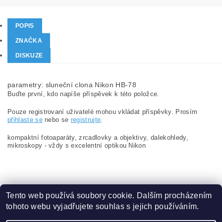
POPIS
ZNAČKA
DISKUZE
parametry: sluneční clona Nikon HB-78
Buďte první, kdo napíše příspěvek k této položce.
Pouze registrovaní uživatelé mohou vkládat příspěvky. Prosím
přihlaste se
nebo se
registrujte
.
kompaktní fotoaparáty, zrcadlovky a objektivy, dalekohledy,
mikroskopy - vždy s excelentní optikou Nikon
Tento web používá soubory cookie. Dalším procházením
tohoto webu vyjadřujete souhlas s jejich používáním.
Zboží.cz
|
Heureka.cz