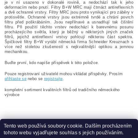
je v ní usazeno v dokonalé rovině, a nedochází tak k jeho
deformacím nebo pnutí. Filtry B+W MRC mají čtrnáct antireflexních
a dvě ochranné vrstvy. Filtry MRC jsou proto vynikající pro záběry v
protisvětle. Ochranné vrstvy jsou extrémně tvrdé a chrání povrch
filtru před poškrábáním. Jsou nepřilnavé a usnadňují tak čištění
filtru. Při použití těchto vrstev nedochází k barevnému posunu
procházejícího světla, který je běžný u některých jiných značek
filtrů, jejichž antireflexní vrstvy pohlcují některou část spektra.
Špičkové filtry B+W vyrábí německá firma Schneider Kreuznach s
více než stoletou zkušeností s nejkvalitnější optikou a jemnou
mechanikou.
Buďte první, kdo napíše příspěvek k této položce.
Pouze registrovaní uživatelé mohou vkládat příspěvky. Prosím
přihlaste se
nebo se
registrujte
.
kompletní sortiment kvalitních filtrů od tradičního německého
výrobce
Tento web používá soubory cookie. Dalším procházením
tohoto webu vyjadřujete souhlas s jejich používáním.
Zboží.cz
|
Heureka.cz