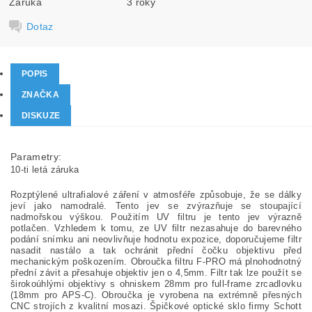
Záruka
3 roky
Dotaz
POPIS
ZNAČKA
DISKUZE
Parametry:
10-ti letá záruka
Rozptýlené ultrafialové záření v atmosféře způsobuje, že se dálky
jeví jako namodralé. Tento jev se zvýrazňuje se stoupající
nadmořskou výškou. Použitím UV filtru je tento jev výrazně
potlačen. Vzhledem k tomu, ze UV filtr nezasahuje do barevného
podání snímku ani neovlivňuje hodnotu expozice, doporučujeme filtr
nasadit nastálo a tak ochránit přední čočku objektivu před
mechanickým poškozením. Obroučka filtru F-PRO má plnohodnotný
přední závit a přesahuje objektiv jen o 4,5mm. Filtr tak lze použít se
širokoúhlými objektivy s ohniskem 28mm pro full-frame zrcadlovku
(18mm pro APS-C). Obroučka je vyrobena na extrémně přesných
CNC strojích z kvalitní mosazi. Špičkové optické sklo firmy Schott