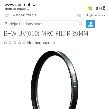
www.content.cz
0 Kč
přijďte se poradit ...
info@content.cz
+ 420 241 774 517
B+W UV(010) MRC FILTR 39MM
Neohodnoceno