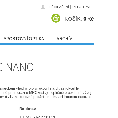
|
PŘIHLÁŠENÍ
REGISTRACE
KOŠÍK:
0 Kč
SPORTOVNÍ OPTIKA
ARCHÍV
RC NANO
rámečkem vhodný pro širokoúhlé a ultraširokoúhlé
obné protiodrazné MRC vrstvy doplněné o poslední vývoj -
 nemá vliv na barevné podání snímku ani hodnotu expozice.
Na dotaz
1 173,55 Kč bez DPH