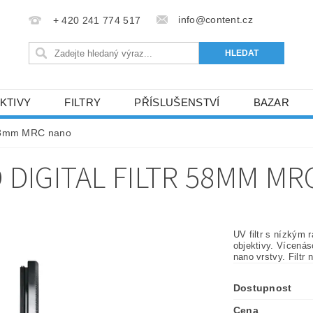
info@content.cz
+ 420 241 774 517
KTIVY
FILTRY
PŘÍSLUŠENSTVÍ
BAZAR
KONTAKTY
r 58mm MRC nano
 DIGITAL FILTR 58MM M
UV filtr s nízkým 
objektivy. Vícenás
nano vrstvy. Filtr
Dostupnost
Cena