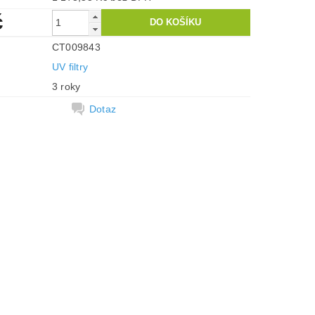
č
CT009843
UV filtry
3 roky
Dotaz