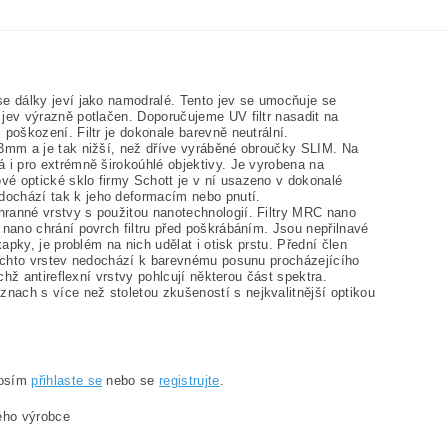
se dálky jeví jako namodralé. Tento jev se umocňuje se
 jev výrazně potlačen. Doporučujeme UV filtr nasadit na
 poškození. Filtr je dokonale barevně neutrální.
3,3mm a je tak nižší, než dříve vyráběné obroučky SLIM. Na
á i pro extrémně širokoúhlé objektivy. Je vyrobena na
vé optické sklo firmy Schott je v ní usazeno v dokonalé
dochází tak k jeho deformacím nebo pnutí.
hranné vrstvy s použitou nanotechnologií. Filtry MRC nano
C nano chrání povrch filtru před poškrábáním. Jsou nepřilnavé
kapky, je problém na nich udělat i otisk prstu. Přední člen
 těchto vrstev nedochází k barevnému posunu procházejícího
ichž antireflexní vrstvy pohlcují některou část spektra.
nach s více než stoletou zkušeností s nejkvalitnější optikou
rosím
přihlaste se
nebo se
registrujte
.
kého výrobce