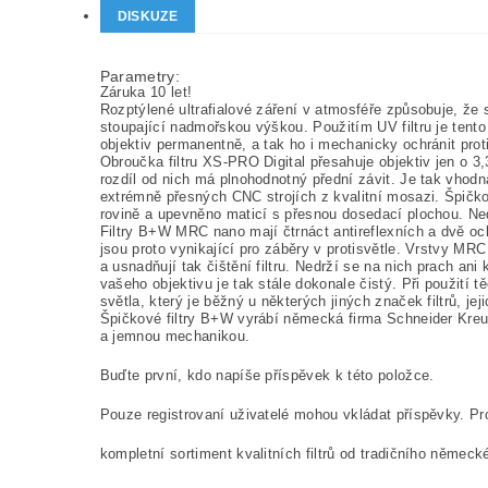
DISKUZE
Parametry:
Záruka 10 let!
Rozptýlené ultrafialové záření v atmosféře způsobuje, že 
stoupající nadmořskou výškou. Použitím UV filtru je tento
objektiv permanentně, a tak ho i mechanicky ochránit proti
Obroučka filtru XS-PRO Digital přesahuje objektiv jen o 
rozdíl od nich má plnohodnotný přední závit. Je tak vhodn
extrémně přesných CNC strojích z kvalitní mosazi. Špičko
rovině a upevněno maticí s přesnou dosedací plochou. Ne
Filtry B+W MRC nano mají čtrnáct antireflexních a dvě oc
jsou proto vynikající pro záběry v protisvětle. Vrstvy MR
a usnadňují tak čištění filtru. Nedrží se na nich prach ani 
vašeho objektivu je tak stále dokonale čistý. Při použití
světla, který je běžný u některých jiných značek filtrů, jej
Špičkové filtry B+W vyrábí německá firma Schneider Kreuz
a jemnou mechanikou.
Buďte první, kdo napíše příspěvek k této položce.
Pouze registrovaní uživatelé mohou vkládat příspěvky. P
kompletní sortiment kvalitních filtrů od tradičního němec