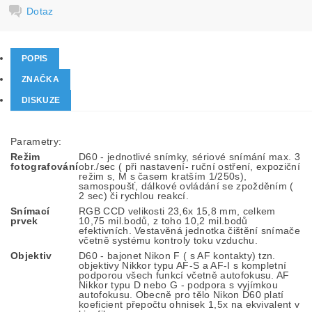
Dotaz
POPIS
ZNAČKA
DISKUZE
Parametry:
Režim
D60 - jednotlivé snímky, sériové snímání max. 3
fotografování
obr./sec ( při nastavení- ruční ostření, expoziční
režim s, M s časem kratším 1/250s),
samospoušť, dálkové ovládání se zpožděním (
2 sec) či rychlou reakcí.
Snímací
RGB CCD velikosti 23,6x 15,8 mm, celkem
prvek
10,75 mil.bodů, z toho 10,2 mil.bodů
efektivních. Vestavěná jednotka čištění snímače
včetně systému kontroly toku vzduchu.
Objektiv
D60 - bajonet Nikon F ( s AF kontakty) tzn.
objektivy Nikkor typu AF-S a AF-I s kompletní
podporou všech funkcí včetně autofokusu. AF
Nikkor typu D nebo G - podpora s vyjímkou
autofokusu. Obecně pro tělo Nikon D60 platí
koeficient přepočtu ohnisek 1,5x na ekvivalent v