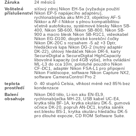
Záruka
24 měsíců
Volitelné
síťový zdroj Nikon EH-5a (vyžaduje použití
příslušenství
Nikon EP-5 napájecího adaptéru),
rychlonabíječka aku MH-23, objektivy AF-S
Nikkor a AF-I Nikkor s plnou kompatibilitou
včetně autofokusu, systémové blesky Nikon SB-
400, Nikon SB-600, Nikon SB-800, Nikon SB-
900 a macro blesk Nikon SB-R1C1, videokabel
Nikon EG-D100, dioptrické korekční čočky
Nikon DK-20C s rozsahem -5 až +3 Dptr,
hledáčková lupa Nikon DG-2 (nutný adaptér
DK-22), úhlový hledáček Nikon DR-6, karty
SecureDigital a SecureDigital HighCapacity
libovolné kapacity (od 4GB výše), infra ovládání
ML-L3 do cca 10m, polotuhé pouzdro Nikon
CF-DC1, adaptér Nikon FSA-L1 pro připojení
Nikon Fieldscope, software Nikon Capture NX2,
software CameraControl Pro 2
teplota
0- 40 stupňů Celsia, vlhkost méně než 85% bez
prostředí
kondenzace
Balení
Nikon D60 tělo, Li-ion aku EN-EL9,
obsahuje
rychlonabíječka MH-23, USB kabel UC-E4,
krytka těla BF-1A, krytka okuláru DK-5, gumová
očnice DK-20, popruh AN-DC1, krytka sáněk
ext.blesku BS-1, krytka okuláru hledáčku DK-5
pro dlouhé expozie, CD ROM Software Suite.