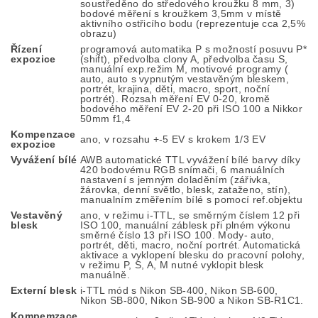
soustředěno do středového kroužku 8 mm, 3)
bodové měření s kroužkem 3,5mm v místě
aktivního ostřicího bodu (reprezentuje cca 2,5%
obrazu)
Řízení
programová automatika P s možností posuvu P*
expozice
(shift), předvolba clony A, předvolba času S,
manuální exp.režim M, motivové programy (
auto, auto s vypnutým vestavěným bleskem,
portrét, krajina, děti, macro, sport, noční
portrét). Rozsah měření EV 0-20, kromě
bodového měření EV 2-20 při ISO 100 a Nikkor
50mm f1,4
Kompenzace
ano, v rozsahu +-5 EV s krokem 1/3 EV
expozice
Vyvážení bílé
AWB automatické TTL vyvážení bílé barvy díky
420 bodovému RGB snímači, 6 manuálních
nastavení s jemným doladěním (zářivka,
žárovka, denní světlo, blesk, zataženo, stín),
manualním změřením bílé s pomocí ref.objektu
Vestavěný
ano, v režimu i-TTL, se směrným číslem 12 při
blesk
ISO 100, manuální záblesk při plném výkonu
směrné číslo 13 při ISO 100. Mody- auto,
portrét, děti, macro, noční portrét. Automatická
aktivace a vyklopení blesku do pracovní polohy,
v režimu P, S, A, M nutné vyklopit blesk
manuálně.
Externí blesk
i-TTL mód s Nikon SB-400, Nikon SB-600,
Nikon SB-800, Nikon SB-900 a Nikon SB-R1C1.
Kompemzace