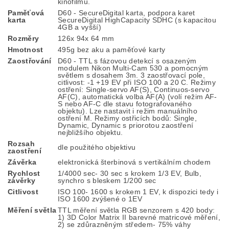
kinofilmu.
Paměťová
D60 - SecureDigital karta, podpora karet
karta
SecureDigital HighCapacity SDHC (s kapacitou
4GB a vyšší)
Rozměry
126x 94x 64 mm
Hmotnost
495g bez aku a paměťové karty
Zaostřování
D60 - TTL s fázovou detekcí s osazeným
modulem Nikon Multi-Cam 530 a pomocným
světlem s dosahem 3m. 3 zaostřovací pole,
citlivost: -1 +19 EV při ISO 100 a 20 C. Režimy
ostření: Single-servo AF(S), Continuos-servo
AF(C), automatická volba AF(A) (volí režim AF-
S nebo AF-C dle stavu fotografovaného
objektu). Lze nastavit i režim manuálního
ostření M. Režimy ostřicích bodů: Single,
Dynamic, Dynamic s priorotou zaostření
nejbližšího objektu.
Rozsah
dle použitého objektivu
zaostření
Závěrka
elektronická šterbinová s vertikálním chodem
Rychlost
1/4000 sec- 30 sec s krokem 1/3 EV, Bulb,
závěrky
synchro s bleskem 1/200 sec
Citlivost
ISO 100- 1600 s krokem 1 EV, k dispozici tedy i
ISO 1600 zvýšené o 1EV
Měření světla
TTL měření světla RGB senzorem s 420 body:
1) 3D Color Matrix II barevné matricové měření,
2) se zdůrazněným středem- 75% váhy