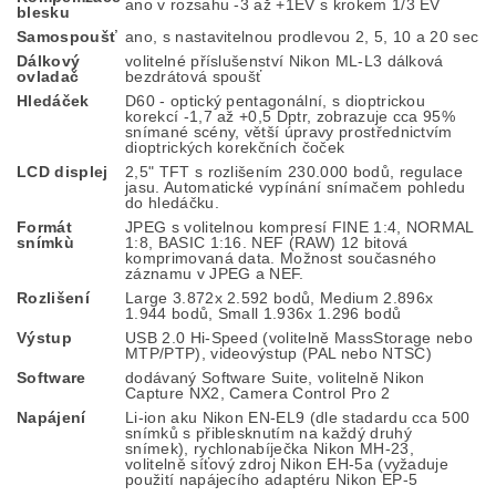
ano v rozsahu -3 až +1EV s krokem 1/3 EV
blesku
Samospoušť
ano, s nastavitelnou prodlevou 2, 5, 10 a 20 sec
Dálkový
volitelné příslušenství Nikon ML-L3 dálková
ovladač
bezdrátová spoušť
Hledáček
D60 - optický pentagonální, s dioptrickou
korekcí -1,7 až +0,5 Dptr, zobrazuje cca 95%
snímané scény, větší úpravy prostřednictvím
dioptrických korekčních čoček
LCD displej
2,5" TFT s rozlišením 230.000 bodů, regulace
jasu. Automatické vypínání snímačem pohledu
do hledáčku.
Formát
JPEG s volitelnou kompresí FINE 1:4, NORMAL
snímkù
1:8, BASIC 1:16. NEF (RAW) 12 bitová
komprimovaná data. Možnost současného
záznamu v JPEG a NEF.
Rozlišení
Large 3.872x 2.592 bodů, Medium 2.896x
1.944 bodů, Small 1.936x 1.296 bodů
Výstup
USB 2.0 Hi-Speed (volitelně MassStorage nebo
MTP/PTP), videovýstup (PAL nebo NTSC)
Software
dodávaný Software Suite, volitelně Nikon
Capture NX2, Camera Control Pro 2
Napájení
Li-ion aku Nikon EN-EL9 (dle stadardu cca 500
snímků s přiblesknutím na každý druhý
snímek), rychlonabíječka Nikon MH-23,
volitelně síťový zdroj Nikon EH-5a (vyžaduje
použití napájecího adaptéru Nikon EP-5