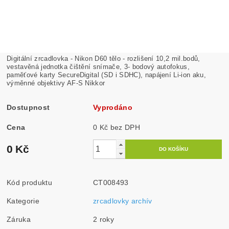
Digitální zrcadlovka - Nikon D60 tělo - rozlišení 10,2 mil.bodů,
vestavěná jednotka čištění snímače, 3- bodový autofokus,
paměťové karty SecureDigital (SD i SDHC), napájení Li-ion aku,
výměnné objektivy AF-S Nikkor
Dostupnost
Vyprodáno
Cena
0 Kč bez DPH
0 Kč
Kód produktu
CT008493
Kategorie
zrcadlovky archív
Záruka
2 roky