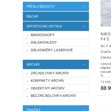
PŘÍSLUŠENSTVÍ
BAZAR
SPORTOVNÍ OPTIKA
NIKO
MIKROSKOPY
F4 S
DALEKOHLEDY
do 2 
DÁLKOMĚRY LASEROVÉ
Značk
Záruka
cenově
ARCHÍV
objekt
rozsah
ZRCADLOVKY ARCHÍV
S...
KOMPAKTY ARCHÍV
88 
OBJEKTIVY ARCHÍV
BEZZRCADLOVKY-ARCHÍV
ZNAČKY