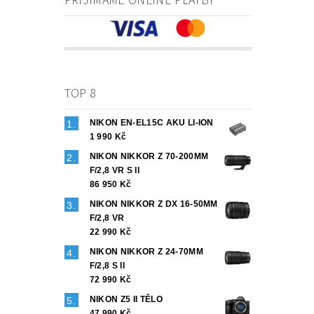
PŘIJÍMÁME ONLINE PLATBY
TOP 8
NIKON EN-EL15C AKU LI-ION
1 990 Kč
NIKON NIKKOR Z 70-200MM
F/2,8 VR S II
86 950 Kč
NIKON NIKKOR Z DX 16-50MM
F/2,8 VR
22 990 Kč
NIKON NIKKOR Z 24-70MM
F/2,8 S II
72 990 Kč
NIKON Z5 II TĚLO
47 990 Kč