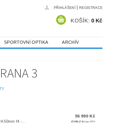
|
PŘIHLÁŠENÍ
REGISTRACE
KOŠÍK:
0 Kč
SPORTOVNÍ OPTIKA
ARCHÍV
TRANA 3
TY
56 990 Kč
4-50mm f4 -...
47 099,17 Kč
bez DPH