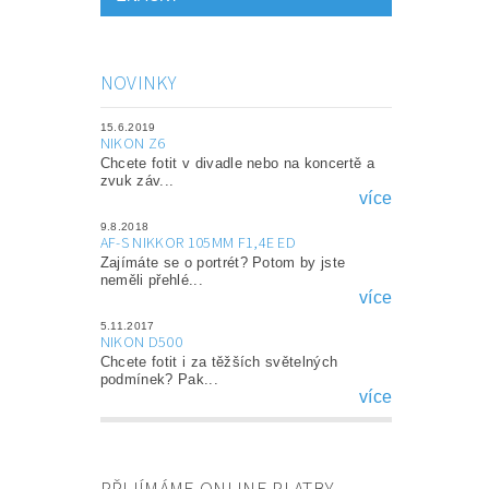
NOVINKY
15.6.2019
NIKON Z6
Chcete fotit v divadle nebo na koncertě a
zvuk záv...
více
9.8.2018
AF-S NIKKOR 105MM F1,4E ED
Zajímáte se o portrét? Potom by jste
neměli přehlé...
více
5.11.2017
NIKON D500
Chcete fotit i za těžších světelných
podmínek? Pak...
více