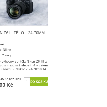
N Z6 III TĚLO + 24-70MM
dnů
a:
Nikon
: 2 roky
 výhodný set těla Nikon Z6 III a
ivu s max. světelností f4 v celém
u zoomu - Nikkor Z 24-70mm f4
73 545,45 Kč bez DPH
990 Kč