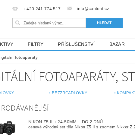
info@content.cz
+ 420 241 774 517
KTIVY
FILTRY
PŘÍSLUŠENSTVÍ
BAZAR
KONTAKTY
igitální fotoaparáty
GITÁLNÍ FOTOAPARÁTY
, S
DLOVKY
BEZZRCADLOVKY
KOMPAK
PRODÁVANĚJŠÍ
NIKON Z5 II + 24-50MM
–
DO 2 DNŮ
cenově výhodný set těla Nikon Z5 II s zoomem Nikkor Z 2