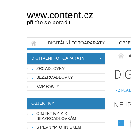
www.content.cz
přijďte se poradit ...
DIGITÁLNÍ FOTOAPARÁTY
OBJE
OBCHODNÍ PODMÍNKY
NAPIŠTE NÁM
d
DIGITÁLNÍ FOTOAPARÁTY
DI
ZRCADLOVKY
BEZZRCADLOVKY
KOMPAKTY
ZRCA
NEJ
OBJEKTIVY
OBJEKTIVY Z K
BEZZRCADLOVKÁM
1.
S PEVNÝM OHNISKEM