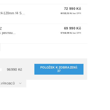
72 990 Kč
24-120mm f4 S...
60 322,31 Kč
bez DPH
69 990 Kč
Z
s pevnou...
57 842,98 Kč
bez DPH
POLOŽEK K ZOBRAZENÍ:
96990
Kč
37
 A VÝROBCŮ