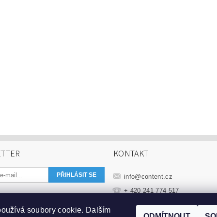
TTER
KONTAKT
info
@
content.cz
+ 420 241 774 517
+420 606 553 331
oužívá soubory cookie. Dalším
ODMÍTNOUT
SO