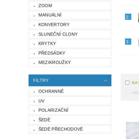
ZOOM
MANUÁLNÍ
2.
KONVERTORY
SLUNEČNÍ CLONY
3.
KRYTKY
PŘEDSÁDKY
MEZIKROUŽKY
FILTRY
NA
OCHRANNÉ
AK
UV
POLARIZAČNÍ
ŠEDÉ
ŠEDÉ PŘECHODOVÉ