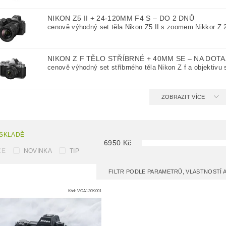
NIKON Z5 II + 24-120MM F4 S
–
DO 2 DNŮ
cenově výhodný set těla Nikon Z5 II s zoomem Nikkor Z 
NIKON Z F TĚLO STŘÍBRNÉ + 40MM SE
–
NA DOTA
cenově výhodný set stříbrného těla Nikon Z f a objektivu 
ZOBRAZIT VÍCE
 SKLADĚ
6950
Kč
CE
NOVINKA
TIP
FILTR PODLE PARAMETRŮ, VLASTNOSTÍ
Kód:
VOA130K001