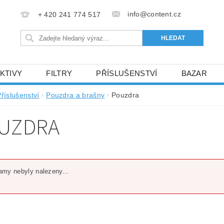
info@content.cz
+ 420 241 774 517
KTIVY
FILTRY
PŘÍSLUŠENSTVÍ
BAZAR
KONTAKTY
říslušenství
Pouzdra a brašny
Pouzdra
UZDRA
my nebyly nalezeny...