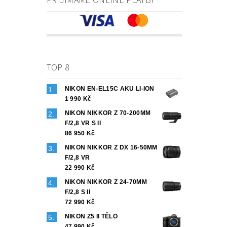
PŘIJÍMÁME ONLINE PLATBY
TOP 8
NIKON EN-EL15C AKU LI-ION
1 990 Kč
NIKON NIKKOR Z 70-200MM
F/2,8 VR S II
86 950 Kč
NIKON NIKKOR Z DX 16-50MM
F/2,8 VR
22 990 Kč
NIKON NIKKOR Z 24-70MM
F/2,8 S II
72 990 Kč
NIKON Z5 II TĚLO
47 990 Kč