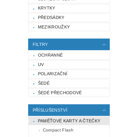
KRYTKY
PŘEDSÁDKY
MEZIKROUŽKY
FILTRY
OCHRANNÉ
UV
POLARIZAČNÍ
ŠEDÉ
ŠEDÉ PŘECHODOVÉ
PŘÍSLUŠENSTVÍ
PAMĚŤOVÉ KARTY A ČTEČKY
Compact Flash