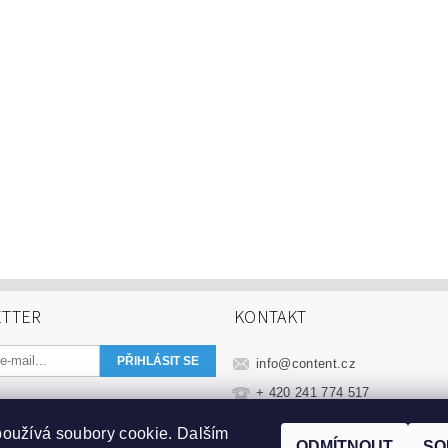
TTER
KONTAKT
info
@
content.cz
+ 420 241 774 517
+420 606 553 331
oužívá soubory cookie. Dalším
ODMÍTNOUT
SO