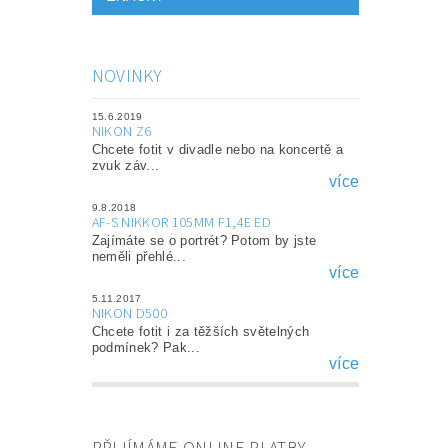
NOVINKY
15.6.2019
NIKON Z6
Chcete fotit v divadle nebo na koncertě a
zvuk záv...
více
9.8.2018
AF-S NIKKOR 105MM F1,4E ED
Zajímáte se o portrét? Potom by jste
neměli přehlé...
více
5.11.2017
NIKON D500
Chcete fotit i za těžších světelných
podmínek? Pak...
více