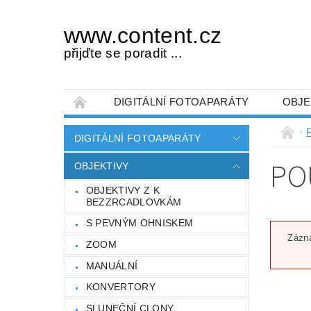
www.content.cz
přijďte se poradit ...
DIGITÁLNÍ FOTOAPARÁTY
OBJE
OBCHODNÍ PODMÍNKY
NAPIŠTE NÁM
P
DIGITÁLNÍ FOTOAPARÁTY
PO
OBJEKTIVY
OBJEKTIVY Z K
BEZZRCADLOVKÁM
S PEVNÝM OHNISKEM
Zázna
ZOOM
MANUÁLNÍ
KONVERTORY
SLUNEČNÍ CLONY