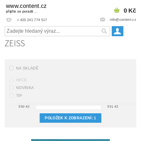
www.content.cz
0 Kč
přijďte se poradit ...
info@content.cz
+ 420 241 774 517
ZEISS
NA SKLADĚ
AKCE
NOVINKA
TIP
550
Kč
551
Kč
POLOŽEK K ZOBRAZENÍ:
1