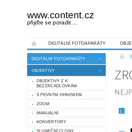
www.content.cz
přijďte se poradit ...
DIGITÁLNÍ FOTOAPARÁTY
OBJE
OBCHODNÍ PODMÍNKY
NAPIŠTE NÁM
A
DIGITÁLNÍ FOTOAPARÁTY
ZR
OBJEKTIVY
OBJEKTIVY Z K
BEZZRCADLOVKÁM
NEJ
S PEVNÝM OHNISKEM
ZOOM
1.
MANUÁLNÍ
KONVERTORY
SLUNEČNÍ CLONY