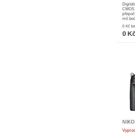
Digitá
CMOS 
přepoč
mil.bod
0 K
0 K
NIKO
Vypro