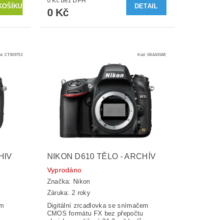
0 Kč bez DPH
DETAIL
0 Kč
d:
CT009752
Kód:
VBA430AE
HIV
NIKON D610 TĚLO - ARCHÍV
Vyprodáno
Značka:
Nikon
Záruka: 2 roky
em
Digitální zrcadlovka se snímačem
CMOS formátu FX bez přepočtu