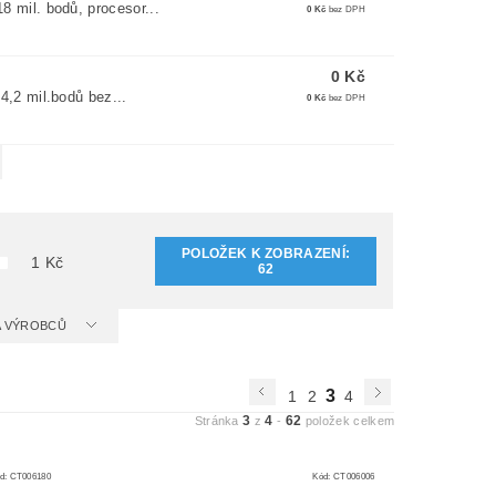
mil. bodů, procesor...
0 Kč
bez DPH
0 Kč
,2 mil.bodů bez...
0 Kč
bez DPH
POLOŽEK K ZOBRAZENÍ:
1
Kč
62
 A VÝROBCŮ
3
1
2
4
3
4
62
Stránka
z
-
položek celkem
d:
CT006180
Kód:
CT006006