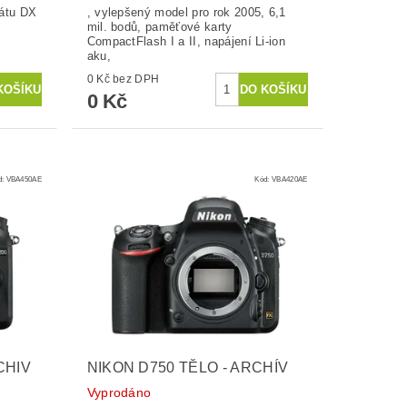
átu DX
, vylepšený model pro rok 2005, 6,1
mil. bodů, paměťové karty
CompactFlash I a II, napájení Li-ion
aku,
0 Kč bez DPH
0 Kč
d:
VBA450AE
Kód:
VBA420AE
CHIV
NIKON D750 TĚLO - ARCHÍV
Vyprodáno