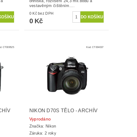
 a
ohniska, rozlišení 24,3 mil.bodů a
vestavěným čištěním....
0 Kč bez DPH
0 Kč
d:
CT009525
Kód:
CT004037
CHÍV
NIKON D70S TĚLO - ARCHÍV
Vyprodáno
Značka:
Nikon
Záruka: 2 roky