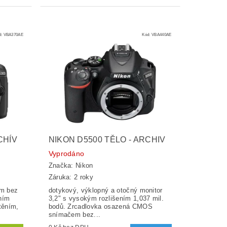
d:
VBA370AE
Kód:
VBA440AE
CHÍV
NIKON D5500 TĚLO - ARCHIV
Vyprodáno
Značka:
Nikon
Záruka: 2 roky
m bez
dotykový, výklopný a otočný monitor
ením
3,2" s vysokým rozlišením 1,037 mil.
těním,
bodů. Zrcadlovka osazená CMOS
snímačem bez...