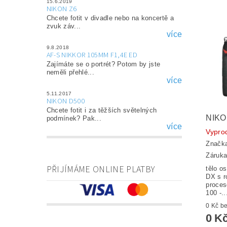
15.6.2019
NIKON Z6
Chcete fotit v divadle nebo na koncertě a
zvuk záv...
více
9.8.2018
AF-S NIKKOR 105MM F1,4E ED
Zajímáte se o portrét? Potom by jste
neměli přehlé...
více
5.11.2017
NIKON D500
Chcete fotit i za těžších světelných
NIKO
podmínek? Pak...
více
Vypro
Značk
Záruka
PŘIJÍMÁME ONLINE PLATBY
tělo 
DX s r
proces
100 -..
0 K
0 K