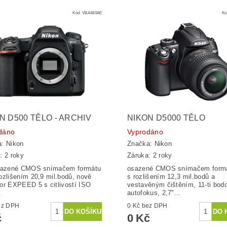
Kód:
VBA480AE
Kó
N D500 TĚLO - ARCHIV
NIKON D5000 TĚLO
dáno
Vyprodáno
a:
Nikon
Značka:
Nikon
: 2 roky
Záruka: 2 roky
osazené CMOS snímačem formátu
osazené CMOS snímačem form
ozlišením 20,9 mil.bodů, nově
s rozlišením 12,3 mil.bodů a
or EXPEED 5 s citlivostí ISO
vestavěným čištěním, 11-ti bod
.
autofokus, 2,7"...
č bez DPH
0 Kč bez DPH
č
0 Kč