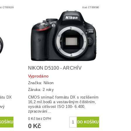
d:
CT009139
Kód:
CT009590
NIKON D5100 - ARCHÍV
Vyprodáno
Značka:
Nikon
Záruka: 2 roky
átu DX
CMOS snímač formátu DX s rozlišením
16,2 mil.bodů a vestavěným čištěním,
ový
vysoká citlivost ISO 100- 6.400,
zpracování...
0 Kč bez DPH
0 Kč