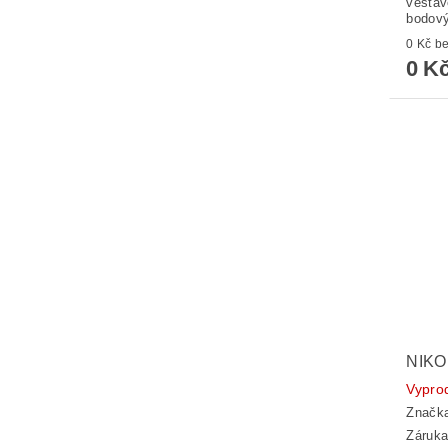
vestav
bodový
0 K
0 K
NIKO
Vypro
Značk
Záruka