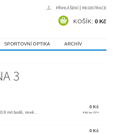
|
PŘIHLÁŠENÍ
REGISTRACE
KOŠÍK:
0 Kč
SPORTOVNÍ OPTIKA
ARCHÍV
NA 3
0 Kč
,9 mil.bodů, nově...
0 Kč
bez DPH
0 Kč