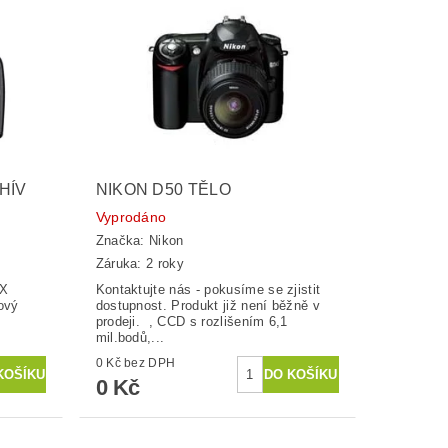
HÍV
NIKON D50 TĚLO
Vyprodáno
Značka:
Nikon
Záruka: 2 roky
0X
Kontaktujte nás - pokusíme se zjistit
dový
dostupnost. Produkt již není běžně v
prodeji. , CCD s rozlišením 6,1
mil.bodů,...
0 Kč bez DPH
0 Kč