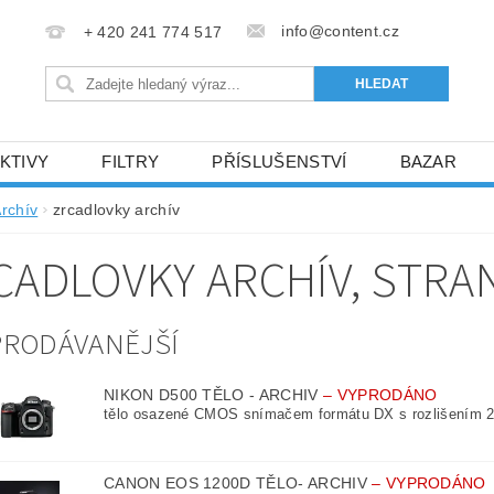
info@content.cz
+ 420 241 774 517
KTIVY
FILTRY
PŘÍSLUŠENSTVÍ
BAZAR
KONTAKTY
rchív
zrcadlovky archív
CADLOVKY ARCHÍV
, STRA
PRODÁVANĚJŠÍ
NIKON D500 TĚLO - ARCHIV
–
VYPRODÁNO
tělo osazené CMOS snímačem formátu DX s rozlišením 20
CANON EOS 1200D TĚLO- ARCHIV
–
VYPRODÁNO