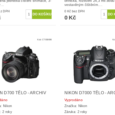
ěná jednotka čištění snímače, 3-
ohniska, rozlišení 24,3 mil.bodů
...
vestavěným čištěním....
č bez DPH
0 Kč bez DPH
č
0 Kč
Kód:
CT008696
Kó
N D700 TĚLO - ARCHIV
NIKON D7000 TĚLO - AR
dáno
Vyprodáno
a:
Nikon
Značka:
Nikon
: 2 roky
Záruka: 2 roky