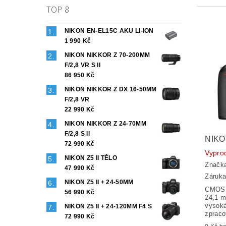
TOP 8
NIKON EN-EL15C AKU LI-ION
1 990 Kč
NIKON NIKKOR Z 70-200MM
F/2,8 VR S II
86 950 Kč
NIKON NIKKOR Z DX 16-50MM
F/2,8 VR
22 990 Kč
NIKON NIKKOR Z 24-70MM
F/2,8 S II
NIKO
72 990 Kč
Vypro
NIKON Z5 II TĚLO
Značk
47 990 Kč
Záruka
NIKON Z5 II + 24-50MM
CMOS s
56 990 Kč
24,1 m
vysoká
NIKON Z5 II + 24-120MM F4 S
zpraco
72 990 Kč