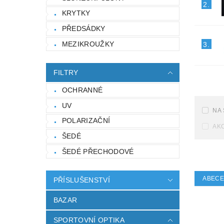
2.
KRYTKY
PŘEDSÁDKY
MEZIKROUŽKY
3.
FILTRY
OCHRANNÉ
UV
NA
POLARIZAČNÍ
AK
ŠEDÉ
ŠEDÉ PŘECHODOVÉ
ABEC
PŘÍSLUŠENSTVÍ
BAZAR
SPORTOVNÍ OPTIKA