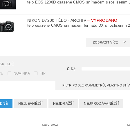
tělo EOS 1200D osazené CMOS snímačem s rozlišením 18 
NIKON D7200 TĚLO - ARCHIV
–
VYPRODÁNO
tělo osazené CMOS snímačem formátu DX s rozlišením 24
ZOBRAZIT VÍCE
 SKLADĚ
0
Kč
CE
NOVINKA
TIP
FILTR PODLE PARAMETRŮ, VLASTNOSTÍ
EDNĚ
NEJLEVNĚJŠÍ
NEJDRAŽŠÍ
NEJPRODÁVANĚJŠÍ
Kód:
CT009338
Kó