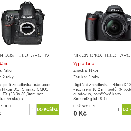
N D3S TĚLO -ARCHIV
NIKON D40X TĚLO - ARC
dáno
Vyprodáno
a:
Nikon
Značka:
Nikon
: 2 roky
Záruka: 2 roky
ní profi zrcadlovka- nástupce
Digitální zrcadlovka - Nikon D4
u Nikon D3. Snímač CMOS
- rozlišení 10,2 mil.bodů, 3- bo
u FX (23,9x 36,0mm bez
autofokus, paměťové karty
tu ohniska) s...
SecureDigital (SD i...
č bez DPH
0 Kč bez DPH
č
0 Kč