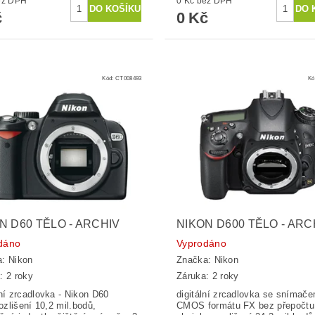
č bez DPH
0 Kč bez DPH
č
0 Kč
Kód:
CT008493
Kó
N D60 TĚLO - ARCHIV
NIKON D600 TĚLO - ARC
dáno
Vyprodáno
a:
Nikon
Značka:
Nikon
: 2 roky
Záruka: 2 roky
lní zrcadlovka - Nikon D60
digitální zrcadlovka se snímač
rozlišení 10,2 mil.bodů,
CMOS formátu FX bez přepočtu