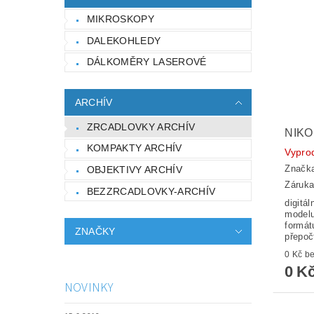
MIKROSKOPY
DALEKOHLEDY
DÁLKOMĚRY LASEROVÉ
ARCHÍV
ZRCADLOVKY ARCHÍV
NIKO
KOMPAKTY ARCHÍV
Vypro
Značk
OBJEKTIVY ARCHÍV
Záruka
BEZZRCADLOVKY-ARCHÍV
digitál
model
formát
ZNAČKY
přepoč
0 K
0 K
NOVINKY