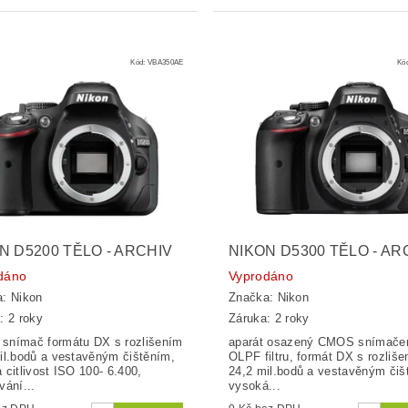
Kód:
VBA350AE
Kó
N D5200 TĚLO - ARCHIV
NIKON D5300 TĚLO - AR
dáno
Vyprodáno
a:
Nikon
Značka:
Nikon
: 2 roky
Záruka: 2 roky
nímač formátu DX s rozlišením
aparát osazený CMOS snímače
il.bodů a vestavěným čištěním,
OLPF filtru, formát DX s rozliš
 citlivost ISO 100- 6.400,
24,2 mil.bodů a vestavěným čiš
vání...
vysoká...