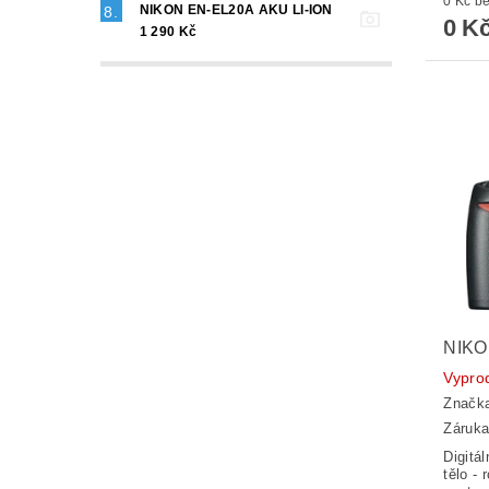
0 K
NIKON EN-EL20A AKU LI-ION
0 K
1 290 Kč
NIKO
Vypro
Značk
Záruka
Digitá
tělo - 