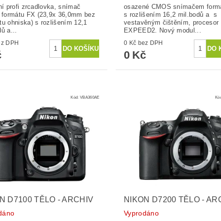
lní profi zrcadlovka, snímač
osazené CMOS snímačem form
formátu FX (23,9x 36,0mm bez
s rozlišením 16,2 mil.bodů a s
tu ohniska) s rozlišením 12,1
vestavěným čištěním, procesor
ů a...
EXPEED2. Nový modul...
č bez DPH
0 Kč bez DPH
č
0 Kč
Kód:
VBA360AE
Kó
N D7100 TĚLO - ARCHIV
NIKON D7200 TĚLO - AR
dáno
Vyprodáno